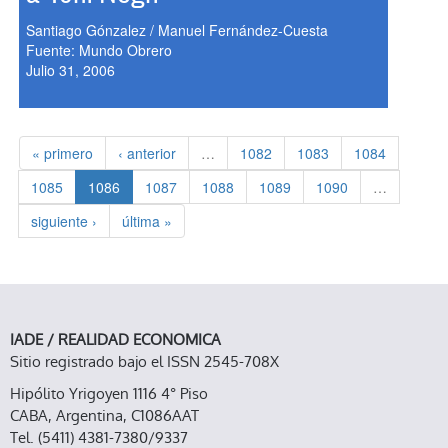
Santiago Gónzalez / Manuel Fernández-Cuesta
Fuente: Mundo Obrero
Julio 31, 2006
« primero
‹ anterior
…
1082
1083
1084
1085
1086
1087
1088
1089
1090
…
siguiente ›
última »
IADE / REALIDAD ECONOMICA
Sitio registrado bajo el ISSN 2545-708X
Hipólito Yrigoyen 1116 4° Piso
CABA, Argentina, C1086AAT
Tel. (5411) 4381-7380/9337