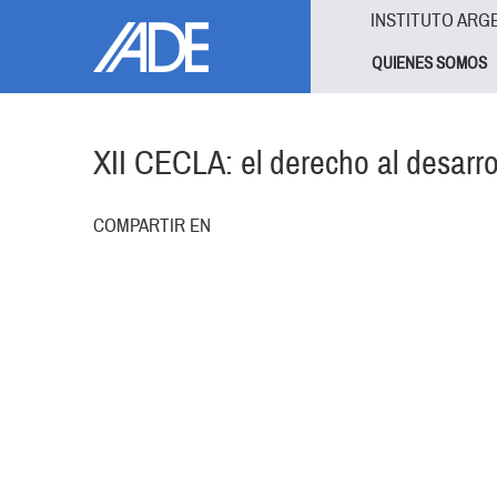
Pasar al contenido principal
Jump to main content
INSTITUTO ARG
QUIENES SOMOS
XII CECLA: el derecho al desarro
COMPARTIR EN