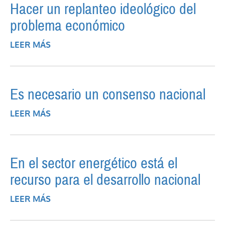
Hacer un replanteo ideológico del
problema económico
LEER MÁS
SOBRE HACER UN REPLANTEO
IDEOLÓGICO DEL PROBLEMA
ECONÓMICO
Es necesario un consenso nacional
LEER MÁS
SOBRE ES NECESARIO UN CONSENSO
NACIONAL
En el sector energético está el
recurso para el desarrollo nacional
LEER MÁS
SOBRE EN EL SECTOR ENERGÉTICO ESTÁ
EL RECURSO PARA EL DESARROLLO
NACIONAL