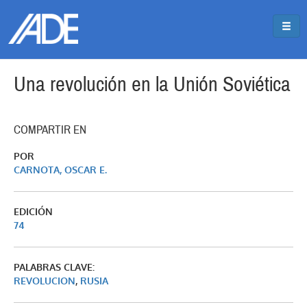
Pasar al contenido principal
Jump to main content
Una revolución en la Unión Soviética
COMPARTIR EN
POR
CARNOTA, OSCAR E.
EDICIÓN
74
PALABRAS CLAVE:
REVOLUCION
,
RUSIA