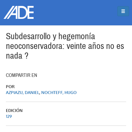
Pasar al contenido principal
Jump to main content
Subdesarrollo y hegemonía
neoconservadora: veinte años no es
nada ?
COMPARTIR EN
POR
AZPIAZU, DANIEL
,
NOCHTEFF, HUGO
EDICIÓN
129