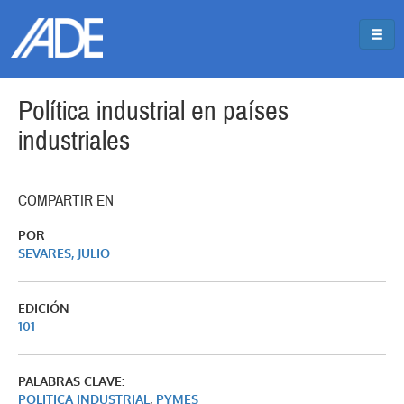
Pasar al contenido principal
Jump to main content
Política industrial en países
industriales
COMPARTIR EN
POR
SEVARES, JULIO
EDICIÓN
101
PALABRAS CLAVE:
POLITICA INDUSTRIAL
,
PYMES