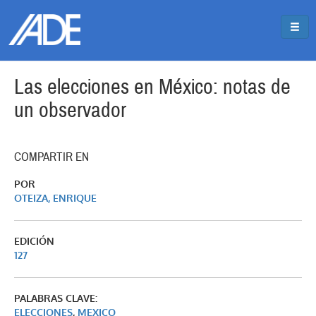
Pasar al contenido principal
Jump to main content
Las elecciones en México: notas de
un observador
COMPARTIR EN
POR
OTEIZA, ENRIQUE
EDICIÓN
127
PALABRAS CLAVE:
ELECCIONES
,
MEXICO