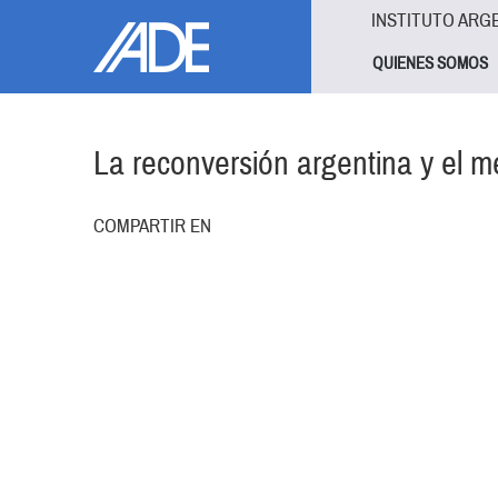
Pasar al contenido principal
Jump to main content
INSTITUTO ARG
QUIENES SOMOS
La reconversión argentina y el me
COMPARTIR EN