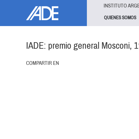
Pasar al contenido principal
Jump to main content
INSTITUTO ARG
QUIENES SOMOS
IADE: premio general Mosconi, 
COMPARTIR EN