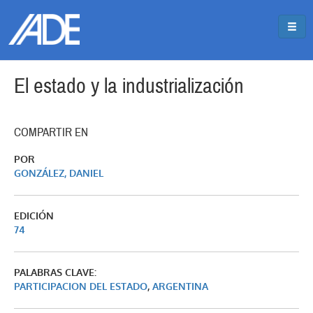
Pasar al contenido principal
Jump to main content
El estado y la industrialización
COMPARTIR EN
POR
GONZÁLEZ, DANIEL
EDICIÓN
74
PALABRAS CLAVE:
PARTICIPACION DEL ESTADO
,
ARGENTINA