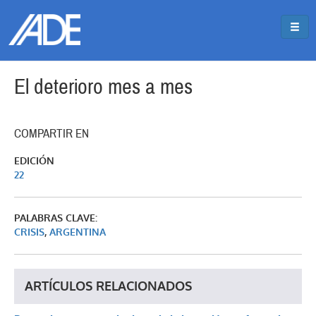
Pasar al contenido principal
Jump to main content
El deterioro mes a mes
COMPARTIR EN
EDICIÓN
22
PALABRAS CLAVE:
CRISIS
,
ARGENTINA
ARTÍCULOS RELACIONADOS