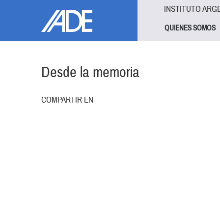
Pasar al contenido principal
Jump to main content
INSTITUTO ARG
QUIENES SOMOS
Desde la memoria
COMPARTIR EN