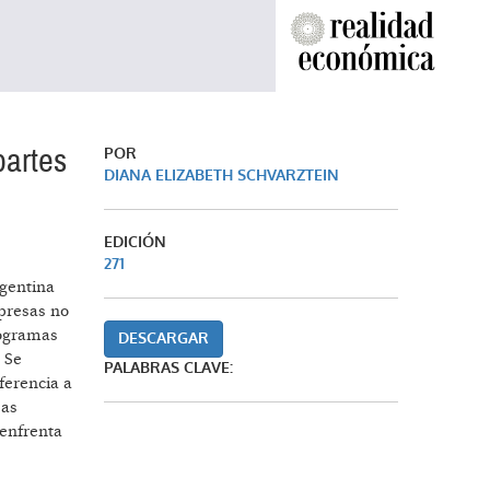
partes
POR
DIANA ELIZABETH SCHVARZTEIN
EDICIÓN
271
rgentina
mpresas no
rogramas
DESCARGAR
 Se
PALABRAS CLAVE:
ferencia a
sas
 enfrenta