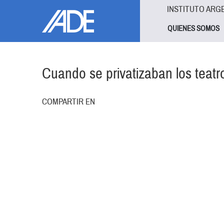
Pasar al contenido principal
Jump to main content
INSTITUTO ARG
QUIENES SOMOS
Cuando se privatizaban los teatr
COMPARTIR EN