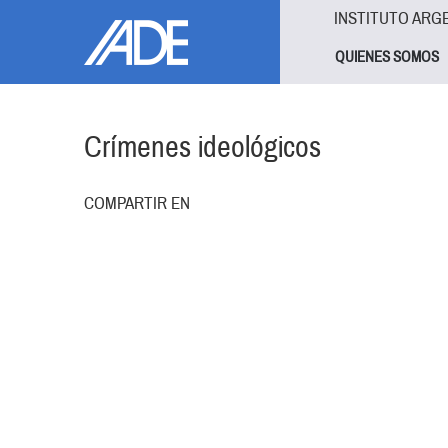
Pasar al contenido principal
Jump to main content
INSTITUTO ARG
QUIENES SOMOS
Crímenes ideológicos
COMPARTIR EN