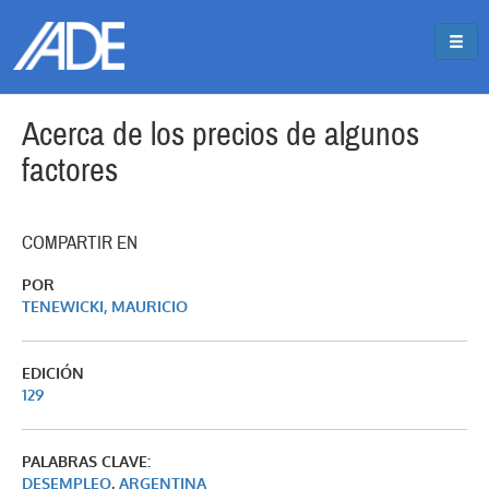
Pasar al contenido principal
Jump to main content
Acerca de los precios de algunos
factores
COMPARTIR EN
POR
TENEWICKI, MAURICIO
EDICIÓN
129
PALABRAS CLAVE:
DESEMPLEO
,
ARGENTINA