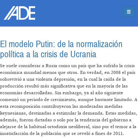
Pasar al contenido principal
Jump to main content
El modelo Putin: de la normalización
política a la crisis de Ucrania
Se suele considerar a Rusia como un país que ha sufrido la crisis
económica mundial menos que otros. En verdad, en 2008 el país
sobrevivió a una violenta depresión, en la cual la caída de la
producción resultó más significativa que en la mayoría de las
economías desarrolladas. Sin embargo, ya al año siguiente
comenzó un periodo de crecimiento, aunque bastante limitado. A
esta recomposición contribuyeron las moderadas medidas
keynesianas, destinadas a estimular la demanda. Estas medidas,
además, fueron dictadas o solo por la tendencia del gobierno a
alejarse de la habitual ortodoxia neoliberal, sino por el temor a la
insatisfacción de la población que se reveló a fines de 2011.