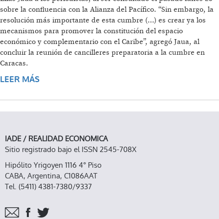
sobre la confluencia con la Alianza del Pacífico. “Sin embargo, la
resolución más importante de esta cumbre (…) es crear ya los
mecanismos para promover la constitución del espacio
económico y complementario con el Caribe”, agregó Jaua, al
concluir la reunión de cancilleres preparatoria a la cumbre en
Caracas.
LEER MÁS
SOBRE EL ACUERDO CON LA ALIANZA DEL
PACÍFICO Y LOS INTERESES EN JUEGO
IADE / REALIDAD ECONOMICA
Sitio registrado bajo el ISSN 2545-708X
Hipólito Yrigoyen 1116 4° Piso
CABA, Argentina, C1086AAT
Tel. (5411) 4381-7380/9337