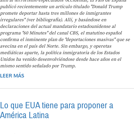
afín al terrorismo especulador occidental, El País de España
publicó recientemente un artículo titulado "Donald Trump
promete deportar hasta tres millones de inmigrantes
irregulares" (ver bibliografía). Allí, y basándose en
declaraciones del actual mandatario estadounidense al
programa "60 Minutes" del canal CBS, el matutino español
confirma el inminente plan de "deportaciones masivas" que se
avecina en el país del Norte. Sin embargo, y operetas
mediáticas aparte, la política inmigratoria de los Estados
Unidos ha venido desenvolviéndose desde hace años en el
mismo sentido señalado por Trump.
LEER MÁS
SOBRE LOS INMIGRANTES DEPORTADOS
POR OBAMA, LA CARA OCULTA DEL MURO
EEUU-MÉXICO Y EL FIN DEL TLCAN
Lo que EUA tiene para proponer a
América Latina