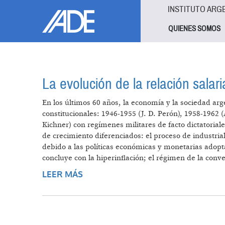
Pasar al contenido principal
Jump to main content
INSTITUTO ARG
QUIENES SOMOS
La evolución de la relación salari
En los últimos 60 años, la economía y la sociedad arg
constitucionales: 1946-1955 (J. D. Perón), 1958-1962 
Kichner) con regímenes militares de facto dictatoria
de crecimiento diferenciados: el proceso de industria
debido a las políticas económicas y monetarias adopt
concluye con la hiperinflación; el régimen de la conve
LEER MÁS
SOBRE LA EVOLUCIÓN DE LA RELA