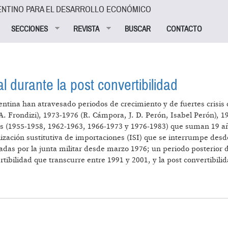
ENTINO PARA EL DESARROLLO ECONÓMICO
SECCIONES
REVISTA
BUSCAR
CONTACTO
al durante la post convertibilidad
entina han atravesado periodos de crecimiento y de fuertes crisis
(A. Frondizi), 1973-1976 (R. Cámpora, J. D. Perón, Isabel Perón), 
les (1955-1958, 1962-1963, 1966-1973 y 1976-1983) que suman 19 añ
lización sustitutiva de importaciones (ISI) que se interrumpe desd
adas por la junta militar desde marzo 1976; un periodo posterior
rtibilidad que transcurre entre 1991 y 2001, y la post convertibil
CIÓN SALARIAL DURANTE LA POST CONVERTIBILIDAD