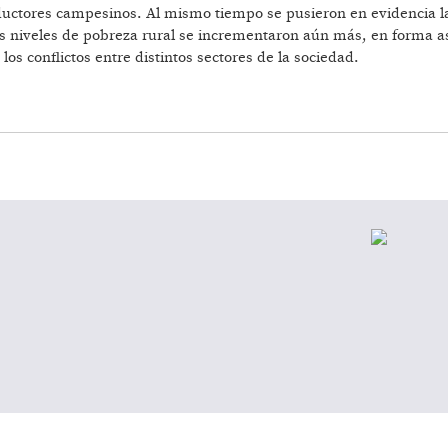
oductores campesinos. Al mismo tiempo se pusieron en evidencia la
os niveles de pobreza rural se incrementaron aún más, en forma as
los conflictos entre distintos sectores de la sociedad.
TENTABLE: EL CONFLICTO DE LA SIMONA, SANTIAGO 