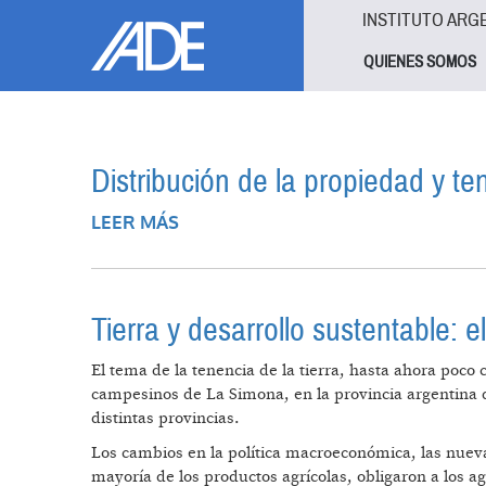
Pasar al contenido principal
Jump to main content
INSTITUTO ARG
QUIENES SOMOS
Distribución de la propiedad y ten
LEER MÁS
SOBRE DISTRIBUCIÓN DE LA PROP
Tierra y desarrollo sustentable: 
El tema de la tenencia de la tierra, hasta ahora poco 
campesinos de La Simona, en la provincia argentina d
distintas provincias.
Los cambios en la política macroeconómica, las nueva
mayoría de los productos agrícolas, obligaron a los a