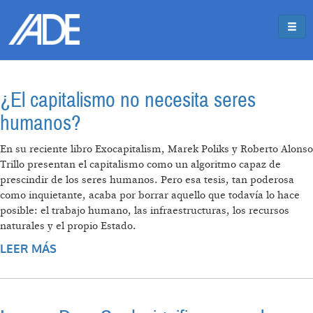
Pasar al contenido principal
Jump to main content
¿El capitalismo no necesita seres
humanos?
En su reciente libro Exocapitalism, Marek Poliks y Roberto Alonso
Trillo presentan el capitalismo como un algoritmo capaz de
prescindir de los seres humanos. Pero esa tesis, tan poderosa
como inquietante, acaba por borrar aquello que todavía lo hace
posible: el trabajo humano, las infraestructuras, los recursos
naturales y el propio Estado.
LEER MÁS
SOBRE ¿EL CAPITALISMO NO NECESITA
SERES HUMANOS?