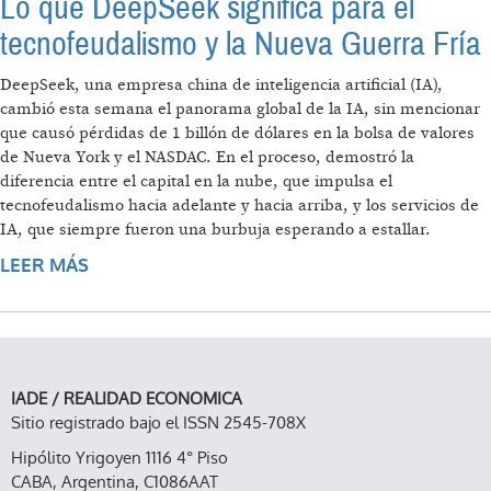
Lo que DeepSeek significa para el
tecnofeudalismo y la Nueva Guerra Fría
DeepSeek, una empresa china de inteligencia artificial (IA),
cambió esta semana el panorama global de la IA, sin mencionar
que causó pérdidas de 1 billón de dólares en la bolsa de valores
de Nueva York y el NASDAC. En el proceso, demostró la
diferencia entre el capital en la nube, que impulsa el
tecnofeudalismo hacia adelante y hacia arriba, y los servicios de
IA, que siempre fueron una burbuja esperando a estallar.
LEER MÁS
SOBRE LO QUE DEEPSEEK SIGNIFICA PARA EL
TECNOFEUDALISMO Y LA NUEVA GUERRA
FRÍA
IADE / REALIDAD ECONOMICA
Sitio registrado bajo el ISSN 2545-708X
Hipólito Yrigoyen 1116 4° Piso
CABA, Argentina, C1086AAT