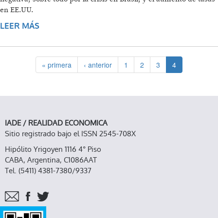
en EE.UU.
LEER MÁS
SOBRE ALERTA POR MEDIDAS QUE ATENTAN
CONTRA EL MERCADO INTERNO Y LAS
PYMES
« primera
‹ anterior
1
2
3
4
IADE / REALIDAD ECONOMICA
Sitio registrado bajo el ISSN 2545-708X
Hipólito Yrigoyen 1116 4° Piso
CABA, Argentina, C1086AAT
Tel. (5411) 4381-7380/9337