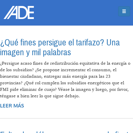
Pasar al contenido principal
Jump to main content
¿Qué fines persigue el tarifazo? Una
imagen y mil palabras
¿Persigue acaso fines de redistribución equitativa de la energía o
de los subsidios? ¿Se propone incrementar el consumo, el
bienestar ciudadano, entregar más energía para las 23
provincias? ¿Qué rol cumplen los subsidios energéticos que el
FMI pide eliminar de cuajo? Véase la imagen y luego, por favor,
téngase a bien leer lo que sigue debajo.
LEER MÁS
SOBRE ¿QUÉ FINES PERSIGUE EL TARIFAZO?
UNA IMAGEN Y MIL PALABRAS