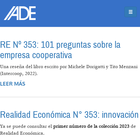
Pasar al contenido principal
Jump to main content
RE Nº 353: 101 preguntas sobre la
empresa cooperativa
Una reseña del libro escrito por Michele Dorigatti y Tito Menzani
(Intercoop, 2022).
LEER MÁS
SOBRE RE Nº 353: 101 PREGUNTAS SOBRE LA
EMPRESA COOPERATIVA
Realidad Económica N° 353: innovación
Ya se puede consultar el
primer número de la colección 2023
de
Realidad Económica.