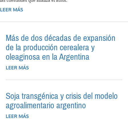
las cuestiones que analiza el autor.
LEER MÁS
SOBRE LA PROBLEMÁTICA AGRARIA
ARGENTINA EN LA ACTUALIDAD
Más de dos décadas de expansión
de la producción cerealera y
oleaginosa en la Argentina
LEER MÁS
SOBRE MÁS DE DOS DÉCADAS DE
EXPANSIÓN DE LA PRODUCCIÓN
CEREALERA Y OLEAGINOSA EN LA
ARGENTINA
Soja transgénica y crisis del modelo
agroalimentario argentino
LEER MÁS
SOBRE SOJA TRANSGÉNICA Y CRISIS DEL
MODELO AGROALIMENTARIO ARGENTINO