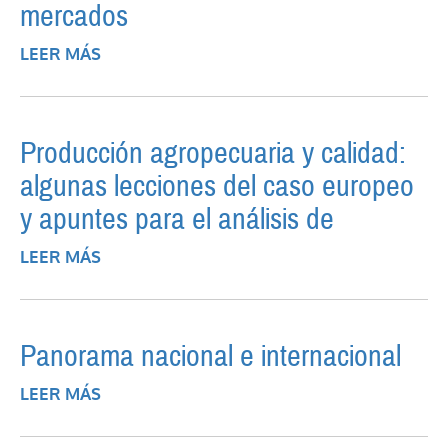
mercados
LEER MÁS
SOBRE SOJAS TRANSGÉNICAS:
TECNOLOGÍA Y MERCADOS
Producción agropecuaria y calidad:
algunas lecciones del caso europeo
y apuntes para el análisis de
LEER MÁS
SOBRE PRODUCCIÓN AGROPECUARIA Y
CALIDAD: ALGUNAS LECCIONES DEL CASO
EUROPEO Y APUNTES PARA EL ANÁLISIS
DE
Panorama nacional e internacional
LEER MÁS
SOBRE PANORAMA NACIONAL E
INTERNACIONAL