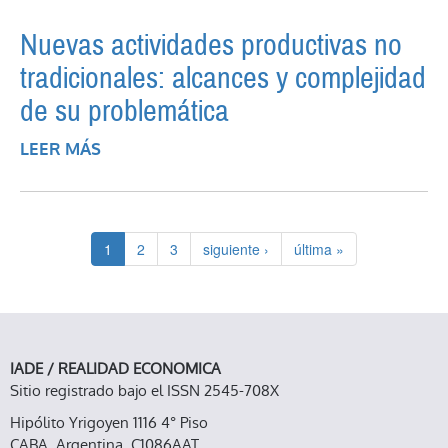
Nuevas actividades productivas no
tradicionales: alcances y complejidad
de su problemática
LEER MÁS
SOBRE NUEVAS ACTIVIDADES
PRODUCTIVAS NO TRADICIONALES:
ALCANCES Y COMPLEJIDAD DE SU
PROBLEMÁTICA
1
2
3
siguiente ›
última »
IADE / REALIDAD ECONOMICA
Sitio registrado bajo el ISSN 2545-708X
Hipólito Yrigoyen 1116 4° Piso
CABA, Argentina, C1086AAT