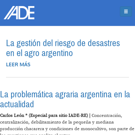
Pasar al contenido principal
Jump to main content
La gestión del riesgo de desastres
en el agro argentino
LEER MÁS
SOBRE LA GESTIÓN DEL RIESGO DE
DESASTRES EN EL AGRO ARGENTINO
La problemática agraria argentina en la
actualidad
Carlos León * (Especial para sitio IADE-RE) |
Concentración,
centralización, debilitamiento de la pequeña y mediana
producción chacarera y condiciones de monocultivo, son parte de