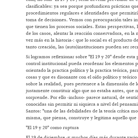
clasificables: ya sea porque profundicen prácticas q
procedimientos regulares e identidades que permitirí
toma de decisiones. Vemos con preocupación tales int
que tienen los procesos sociales. Estas perspectivas
de los casos, alentar la reacción conservadora, en la
vez más en la historia-: que lo social es el producto 
tanto creación, las (auto)instituciones pueden ser r
Si logramos reflexionar sobre "El 19 y 20" desde est
control institucional pueda reordenar los elementos 
orientado la practica política y la practica teórica,
cosas y que es disonante con el oído político y teóri
sobre la realidad, pues pertenece a la dimensión de lo
justamente constituir algo que no estaba antes, que
sorprende. Por ello -incluso- parece natural, de sent
conocidas sin permitir ni siquiera a nivel del pensa
Santos: "una de las debilidades de la teoría crítica m
misma, que piensa, construye y legitima aquello que es
"El 19 y 20" como ruptura
El 19 de diciembre -y muchos días más durante varios