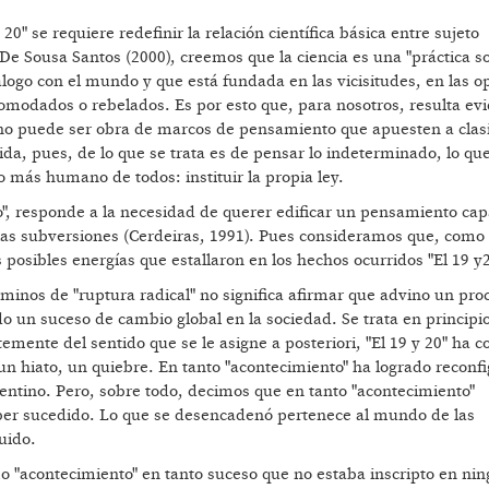
20" se requiere redefinir la relación científica básica entre sujeto
e Sousa Santos (2000), creemos que la ciencia es una "práctica so
logo con el mundo y que está fundada en las vicisitudes, en las o
modados o rebelados. Es por esto que, para nosotros, resulta ev
s no puede ser obra de marcos de pensamiento que apuesten a clasi
ida, pues, de lo que se trata es de pensar lo indeterminado, lo qu
o más humano de todos: instituir la propia ley.
o", responde a la necesidad de querer edificar un pensamiento cap
, las subversiones (Cerdeiras, 1991). Pues consideramos que, como
 posibles energías que estallaron en los hechos ocurridos "El 19 y2
rminos de "ruptura radical" no significa afirmar que advino un pro
o un suceso de cambio global en la sociedad. Se trata en principi
emente del sentido que se le asigne a posteriori, "El 19 y 20" ha 
 un hiato, un quiebre. En tanto "acontecimiento" ha logrado reconfi
gentino. Pero, sobre todo, decimos que en tanto "acontecimiento"
ber sucedido. Lo que se desencadenó pertenece al mundo de las
uido.
omo "acontecimiento" en tanto suceso que no estaba inscripto en ni