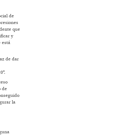
cial de
presiones
idente que
ficar y
e está
az de dar
0".
ceso
o de
conseguido
gurar la
nguna