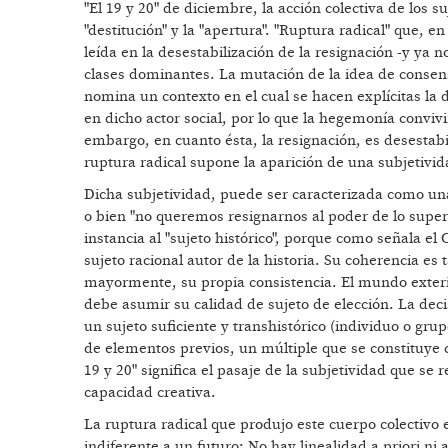
"El 19 y 20" de diciembre, la acción colectiva de los 
"destitución" y la "apertura". "Ruptura radical" que, 
leída en la desestabilización de la resignación -y ya
clases dominantes. La mutación de la idea de consenso
nomina un contexto en el cual se hacen explícitas la d
en dicho actor social, por lo que la hegemonía convivir
embargo, en cuanto ésta, la resignación, es desestabil
ruptura radical supone la aparición de una subjetivid
Dicha subjetividad, puede ser caracterizada como una 
o bien "no queremos resignarnos al poder de lo superp
instancia al "sujeto histórico", porque como señala el
sujeto racional autor de la historia. Su coherencia es 
mayormente, su propia consistencia. El mundo exterio
debe asumir su calidad de sujeto de elección. La dec
un sujeto suficiente y transhistórico (individuo o gru
de elementos previos, un múltiple que se constituye co
19 y 20" significa el pasaje de la subjetividad que se
capacidad creativa.
La ruptura radical que produjo este cuerpo colectivo
indiferente a un futuro: No hay linealidad a priori ni