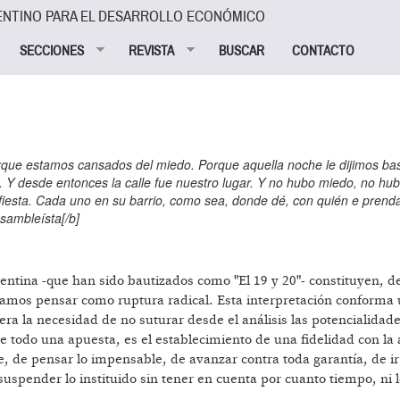
ENTINO PARA EL DESARROLLO ECONÓMICO
SECCIONES
REVISTA
BUSCAR
CONTACTO
rque estamos cansados del miedo. Porque aquella noche le dijimos bas
o. Y desde entonces la calle fue nuestro lugar. Y no hubo miedo, no hu
fiesta. Cada uno en su barrio, como sea, donde dé, con quién e prend
ambleísta[/b]
entina -que han sido bautizados como "El 19 y 20"- constituyen, d
seamos pensar como ruptura radical. Esta interpretación conforma
era la necesidad de no suturar desde el análisis las potencialidade
e todo una apuesta, es el establecimiento de una fidelidad con la 
ble, de pensar lo impensable, de avanzar contra toda garantía, de i
uspender lo instituido sin tener en cuenta por cuanto tiempo, ni 