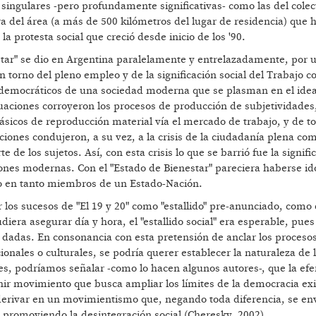
 singulares -pero profundamente significativas- como las del colec
a del área (a más de 500 kilómetros del lugar de residencia) que 
a protesta social que creció desde inicio de los '90.
estar" se dio en Argentina paralelamente y entrelazadamente, por u
n torno del pleno empleo y de la significación social del Trabajo 
res democráticos de una sociedad moderna que se plasman en el idea
uaciones corroyeron los procesos de producción de subjetividades
lásicos de reproducción material vía el mercado de trabajo, y de 
ciones condujeron, a su vez, a la crisis de la ciudadanía plena co
 de los sujetos. Así, con esta crisis lo que se barrió fue la signifi
iones modernas. Con el "Estado de Bienestar" pareciera haberse i
cho en tanto miembros de un Estado-Nación.
r los sucesos de "El 19 y 20" como "estallido" pre-anunciado, como
iera asegurar día y hora, el "estallido social" era esperable, pues
dadas. En consonancia con esta pretensión de anclar los procesos 
onales o culturales, se podría querer establecer la naturaleza de 
ces, podríamos señalar -como lo hacen algunos autores-, que la ef
venir movimiento que busca ampliar los límites de la democracia exi
 derivar en un movimientismo que, negando toda diferencia, se en
o promoviendo la desintegración social (Cheresky, 2002) .