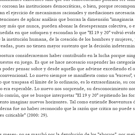
ue corroan las instituciones democráticas, o bien, porque recompo
an el ejercicio de mecanismos racionales y mediaciones necesaria
enciones de aplicar análisis que borran la dimensión "imaginaria 
, hoy más que nunca, pueden abonar la desesperanza colectiva, o e
 medida en que sofoquen y escondan lo que "El 19 y 20" volvió evid
de la institución humana, de la creación de los hombres y mujeres,
ecreadas, pues no tienen mayor sustento que la decisión indetermi
a postura consideraremos haber contribuido en la lucha porque nin
puestos en juego. Es que se hace necesario suspender las categorí
 para poder pensar sobre y desde aquello que adviene excediendo el 
co convencional. Lo nuevo siempre se manifiesta como un "exceso",
 que traspasa el límite de lo ordinario, es lo extraordinario, su co
 no era esperable. Lo nuevo nos sorprende, su desconocimiento no
ido común, que se busque interpretar "El 19 y 20" repitiendo las fo
miento imaginar nuevos horizontes. Tal como entiende Boaventura 
oderna fue no haber reconocido que la razón que critica no puede s
 criticable" (2000: 29).
 meses- no se marchó por la devolución de los "ahorros", por mej