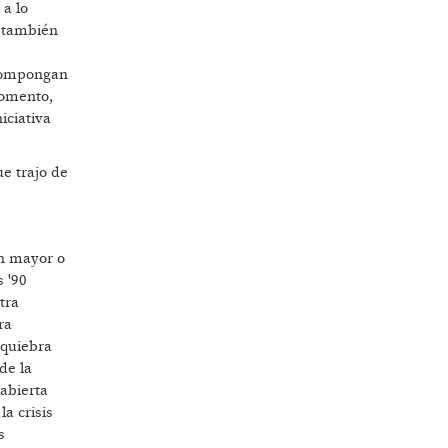
 a lo
d también
 compongan
momento,
iciativa
ue trajo de
on mayor o
s '90
tra
ra
 quiebra
de la
abierta
a crisis
s