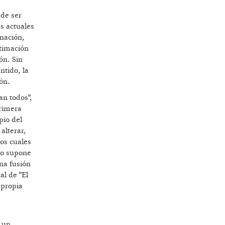
ude ser
as actuales
gnación,
itimación
ón. Sin
ntido, la
ón.
an todos",
primera
pio del
alterar,
os cuales
 No supone
una fusión
al de "El
 propia
n un