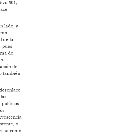
tivo 501,
hace
n lado, a
como
l de la
, pues
toma de
mo
cación de
do también
 desenlace
 las
políticos
los
ervescencia
stente, o
vista como