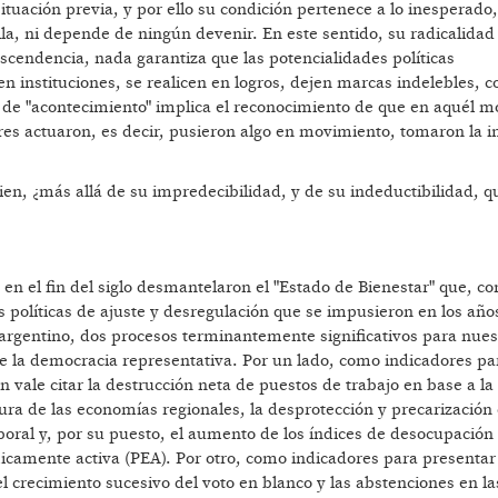
tuación previa, y por ello su condición pertenece a lo inesperado,
lla, ni depende de ningún devenir. En este sentido, su radicalida
scendencia, nada garantiza que las potencialidades políticas
 instituciones, se realicen en logros, dejen marcas indelebles,
s de "acontecimiento" implica el reconocimiento de que en aquél 
es actuaron, es decir, pusieron algo en movimiento, tomaron la in
ien, ¿más allá de su impredecibilidad, y de su indeductibilidad, q
a en el fin del siglo desmantelaron el "Estado de Bienestar" que, c
as políticas de ajuste y desregulación que se impusieron en los año
 argentino, dos procesos terminantemente significativos para nues
s de la democracia representativa. Por un lado, como indicadores pa
n vale citar la destrucción neta de puestos de trabajo en base a la
a de las economías regionales, la desprotección y precarización 
boral y, por su puesto, el aumento de los índices de desocupación 
camente activa (PEA). Por otro, como indicadores para presentar l
l crecimiento sucesivo del voto en blanco y las abstenciones en la