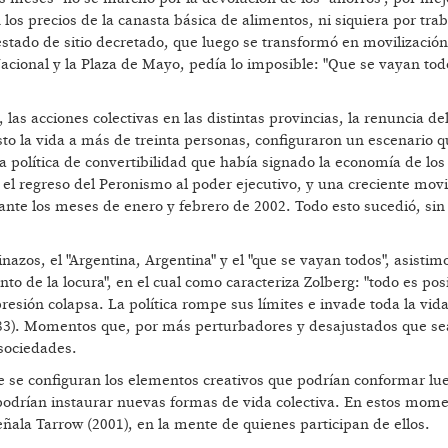
los precios de la canasta básica de alimentos, ni siquiera por trab
l estado de sitio decretado, que luego se transformó en movilizació
acional y la Plaza de Mayo, pedía lo imposible: "Que se vayan tod
las acciones colectivas en las distintas provincias, la renuncia de
osto la vida a más de treinta personas, configuraron un escenario 
a política de convertibilidad que había signado la economía de los
en el regreso del Peronismo al poder ejecutivo, y una creciente movi
ante los meses de enero y febrero de 2002. Todo esto sucedió, si
azos, el "Argentina, Argentina" y el "que se vayan todos", asistim
 de la locura", en el cual como caracteriza Zolberg: "todo es posi
esión colapsa. La política rompe sus límites e invade toda la vida
 183). Momentos que, por más perturbadores y desajustados que se
 sociedades.
 se configuran los elementos creativos que podrían conformar lue
 podrían instaurar nuevas formas de vida colectiva. En estos mom
ñala Tarrow (2001), en la mente de quienes participan de ellos.