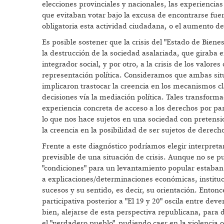
elecciones provinciales y nacionales, las experiencias
que evitaban votar bajo la excusa de encontrarse fuer
obligatoria esta actividad ciudadana, o el aumento de l
Es posible sostener que la crisis del "Estado de Bien
la destrucción de la sociedad asalariada, que giraba e
integrador social, y por otro, a la crisis de los valo
representación política. Consideramos que ambas sit
implicaron trastocar la creencia en los mecanismos c
decisiones vía la mediación política. Tales transforma
experiencia concreta de acceso a los derechos por parte
lo que nos hace sujetos en una sociedad con pretens
la creencia en la posibilidad de ser sujetos de dere
Frente a este diagnóstico podríamos elegir interpreta
previsible de una situación de crisis. Aunque no se pud
"condiciones" para un levantamiento popular estaban 
a explicaciones/determinaciones económicas, instituci
sucesos y su sentido, es decir, su orientación. Enton
participativa posterior a "El 19 y 20" oscila entre de
bien, alejarse de esta perspectiva republicana, para
el "verdadero pueblo", pudiendo caer en la violencia 