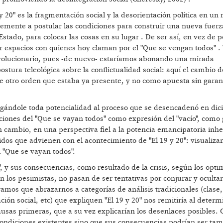
y 20" es la fragmentación social y la desorientación política en un
emente a postular las condiciones para construir una nueva fuerza
Estado, para colocar las cosas en su lugar . De ser así, en vez de p
r espacios con quienes hoy claman por el "Que se vengan todos" 
evolucionario, pues -de nuevo- estaríamos abonando una mirada
ostura teleológica sobre la conflictualidad social: aquí el cambio 
e otro orden que estaba ya presente, y no como apuesta sin garan
egándole toda potencialidad al proceso que se desencadenó en di
iones del "Que se vayan todos" como expresión del "vacío", como 
 cambio, en una perspectiva fiel a la potencia emancipatoria inhe
dos que advienen con el acontecimiento de "El 19 y 20": visualiza
l "Que se vayan todos".
, y sus consecuencias, como resultado de la crisis, según los optim
los pesimistas, no pasan de ser tentativas por conjurar y ocultar
eramos que abrazarnos a categorías de análisis tradicionales (clase
ción social, etc) que expliquen "El 19 y 20" nos remitiría al deter
causas primeras, que a su vez explicarían los desenlaces posibles. 
e condiciones existentes sino que sus consecuencias podrían ser ta