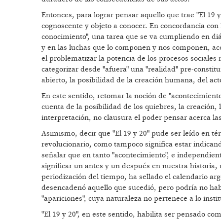
Entonces, para lograr pensar aquello que trae "El 19 y 
cognoscente y objeto a conocer. En concordancia con D
conocimiento", una tarea que se va cumpliendo en diá
y en las luchas que lo componen y nos componen, aco
el problematizar la potencia de los procesos sociale
categorizar desde "afuera" una "realidad" pre-constitu
abierto, la posibilidad de la creación humana, del act
En este sentido, retomar la noción de "acontecimient
cuenta de la posibilidad de los quiebres, la creación
interpretación, no clausura el poder pensar acerca las
Asimismo, decir que "El 19 y 20" pude ser leído en té
revolucionario, como tampoco significa estar indicand
señalar que en tanto "acontecimiento", e independient
significar un antes y un después en nuestra historia,
periodización del tiempo, ha sellado el calendario ar
desencadenó aquello que sucedió, pero podría no ha
"apariciones", cuya naturaleza no pertenece a lo instit
"El 19 y 20", en este sentido, habilita ser pensado c