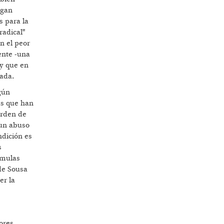
ngan
s para la
radical"
n el peor
ente -una
 y que en
nada.
gún
as que han
orden de
 un abuso
ndición es
s
rmulas
de Sousa
er la
ores