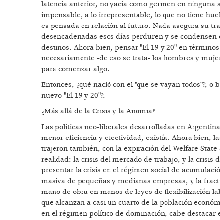
latencia anterior, no yacía como germen en ninguna si
impensable, a lo irrepresentable, lo que no tiene hue
es pensada en relación al futuro. Nada asegura su tra
desencadenadas esos días perduren y se condensen en
destinos. Ahora bien, pensar "El 19 y 20" en término
necesariamente -de eso se trata- los hombres y mujer
para comenzar algo.
Entonces, ¿qué nació con el "que se vayan todos"?, o b
nuevo "El 19 y 20"?.
¿Más allá de la Crisis y la Anomia?
Las políticas neo-liberales desarrolladas en Argentin
menor eficiencia y efectividad, existía. Ahora bien, l
trajeron también, con la expiración del Welfare State
realidad: la crisis del mercado de trabajo, y la crisi
presentar la crisis en el régimen social de acumulació
masiva de pequeñas y medianas empresas, y la fractur
mano de obra en manos de leyes de flexibilización la
que alcanzan a casi un cuarto de la población económi
en el régimen político de dominación, cabe destacar e