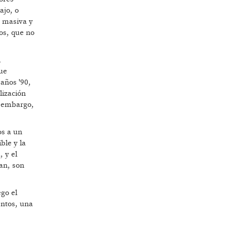
ajo, o
n masiva y
os, que no
l
que
 años '90,
lización
n embargo,
os a un
ble y la
, y el
an, son
go el
entos, una