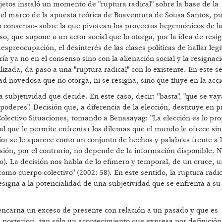
sujetos instaló un momento de "ruptura radical" sobre la base de la
en el marco de la apuesta teórica de Boaventura de Sousa Santos, p
 no consenso- sobre la que pivotean los proyectos hegemónicos de l
, que supone a un actor social que lo otorga, por la idea de resi
espreocupación, el desinterés de las clases políticas de hallar leg
ía ya no en el consenso sino con la alienación social y la resignaci
izada, da paso a una "ruptura radical" con lo existente. En este se
ad novedosa que no otorga, ni se resigna, sino que fluye en la acci
subjetividad que decide. En este caso, decir: "basta", "que se vay
oderes". Decisión que, a diferencia de la elección, destituye en 
 Colectivo Situaciones, tomando a Benasayag: "La elección es lo pro
tal que le permite enfrentar los dilemas que el mundo le ofrece sin 
r se le aparece como un conjunto de hechos y palabras frente a l
isión, por el contrario, no depende de la información disponible.
po). La decisión nos habla de lo efímero y temporal, de un cruce, 
mo cuerpo colectivo" (2002: 58). En este sentido, la ruptura radic
 resigna a la potencialidad de una subjetividad que se enfrenta a su
 encarna un exceso de presente con relación a un pasado y que es
 a posteriori, tan sólo un acontecimiento que expresa por definició