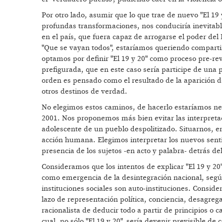
Por otro lado, asumir que lo que trae de nuevo "El 19 
profundas transformaciones, nos conduciría inevitabl
en el país, que fuera capaz de arrogarse el poder del 
"Que se vayan todos", estaríamos queriendo comparti
optamos por definir "El 19 y 20" como proceso pre-r
prefigurada, que en este caso sería participe de una p
orden es pensado como el resultado de la aparición d
otros destinos de verdad.
No elegimos estos caminos, de hacerlo estaríamos n
2001. Nos proponemos más bien evitar las interpretac
adolescente de un pueblo despolitizado. Situarnos, en
acción humana. Elegimos interpretar los nuevos senti
presencia de los sujetos -en acto y palabra- detrás de
Consideramos que los intentos de explicar "El 19 y 20"
como emergencia de la desintegración nacional, según 
instituciones sociales son auto-instituciones. Consid
lazo de representación política, conciencia, desagrega
racionalista de deducir todo a partir de principios o 
cual, no sólo "El 19 y 20", sería devenir previsible d