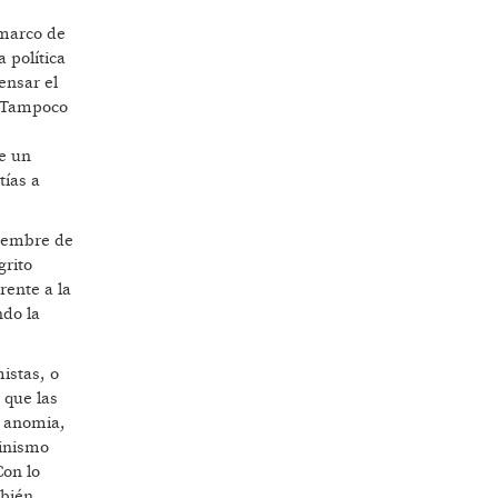
 marco de
 política
ensar el
. Tampoco
de un
tías a
ciembre de
grito
rente a la
ndo la
istas, o
 que las
, anomia,
minismo
Con lo
mbién