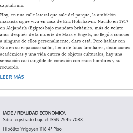
capitalismo.
Hoy, en una calle lateral que sale del parque, la ambición
marxista sigue viva en casa de Eric Hobsbawm. Nacido en 1917
en Alejandría (Egipto) bajo mandato británico, más de veinte
años después de la muerte de Marx y Engels, no llegó a conocer
a ninguno de ellos personalmente, claro está. Pero hablar con
Eric en su espacioso salón, lleno de fotos familiares, distinciones
académicas y una vida entera de objetos culturales, hay una
sensación casi tangible de conexión con estos hombres y su
recuerdo.
LEER MÁS
SOBRE UNA CONVERSACIÓN SOBRE MARX,
LAS REVUELTAS ESTUDIANTILES, LA NUEVA
IZQUIERDA Y LOS MILIBAND
IADE / REALIDAD ECONOMICA
Sitio registrado bajo el ISSN 2545-708X
Hipólito Yrigoyen 1116 4° Piso