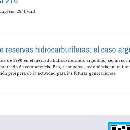
ca 276
php?eid=284][/url]
 ECONÓMICA 276
e reservas hidrocarburíferas: el caso arg
a de 1990 en el mercado hidrocarburífero argentino, según sus im
n mercado de competencia. Eso, se suponía, redundaría en un fuert
ción próspera de la actividad para las futuras generaciones.
 Y CAÍDA DE RESERVAS HIDROCARBURÍFERAS: EL CA