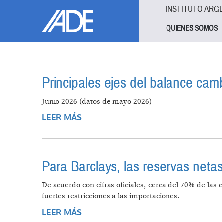
Pasar al contenido principal
Jump to main content
INSTITUTO ARG
QUIENES SOMOS
Principales ejes del balance cam
Junio 2026 (datos de mayo 2026)
LEER MÁS
SOBRE PRINCIPALES EJES DEL BA
Para Barclays, las reservas neta
De acuerdo con cifras oficiales, cerca del 70% de las
fuertes restricciones a las importaciones.
LEER MÁS
SOBRE PARA BARCLAYS, LAS RESE