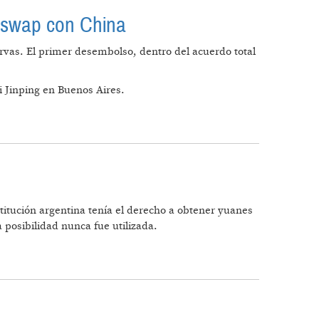
l swap con China
vas. El primer desembolso, dentro del acuerdo total
i Jinping en Buenos Aires.
R EL SWAP CON CHINA
titución argentina tenía el derecho a obtener yuanes
a posibilidad nunca fue utilizada.