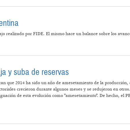
entina
o realizado por FIDE. El mismo hace un balance sobre los avance
NOMÍA ARGENTINA
ja y suba de reservas
ican que 2014 ha sido un año de amesetamiento de la producción,
toriales crecieron durante algunos meses y se redujeron en otros
signación de esta evolución como "amesetamiento". De hecho, el PB
IÓN EN BAJA Y SUBA DE RESERVAS