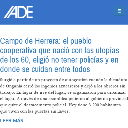
Pasar al contenido principal
Jump to main content
Campo de Herrera: el pueblo
cooperativa que nació con las utopías
de los 60, eligió no tener policías y en
donde se cuidan entre todos
Surgió a partir de un proyecto de autogestión cuando la dictadura
de Onganía cerró los ingenios azucareros y dejó a los obreros sin
trabajo. En lugar de irse del lugar, se organizaron para urbanizar
el lugar. A través de una asamblea pidieron al gobierno provincial
que quite el destacamento policial. Hoy tiene 3.200 habitantes
que viven con las puertas sin llaves.
LEER MÁS
SOBRE CAMPO DE HERRERA: EL PUEBLO
COOPERATIVA QUE NACIÓ CON LAS UTOPÍAS