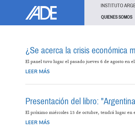
Pasar al contenido principal
Jump to main content
INSTITUTO ARG
QUIENES SOMOS
¿Se acerca la crisis económica 
El panel tuvo lugar el pasado jueves 6 de agosto en e
LEER MÁS
SOBRE ¿SE ACERCA LA CRISIS EC
Presentación del libro: "Argentina
El próximo miércoles 15 de octubre, tendrá lugar en el
LEER MÁS
SOBRE PRESENTACIÓN DEL LIBRO: