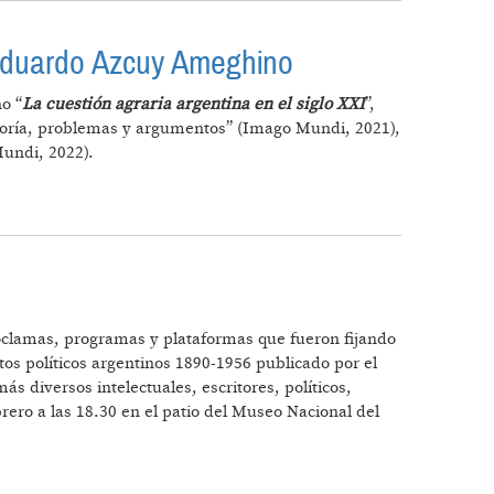
e Eduardo Azcuy Ameghino
o “
La cuestión agraria argentina en el siglo XXI
”,
eoría, problemas y argumentos” (Imago Mundi, 2021),
Mundi, 2022).
I” DE EDUARDO AZCUY AMEGHINO
roclamas, programas y plataformas que fueron fijando
stos políticos argentinos 1890-1956 publicado por el
s diversos intelectuales, escritores, políticos,
ero a las 18.30 en el patio del Museo Nacional del