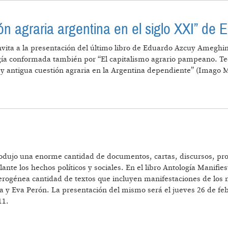
tión agraria argentina en el siglo XXI” d
 invita a la presentación del último libro de Eduardo Azcuy Ameghin
ogía conformada también por “El capitalismo agrario pampeano. T
o y antigua cuestión agraria en la Argentina dependiente” (Imago 
 “LA CUESTIÓN AGRARIA ARGENTINA EN EL SIGLO XX
 produjo una enorme cantidad de documentos, cartas, discursos, p
ante los hechos políticos y sociales. En el libro Antología Manifie
erogénea cantidad de textos que incluyen manifestaciones de los má
a y Eva Perón. La presentación del mismo será el jueves 26 de febr
11.