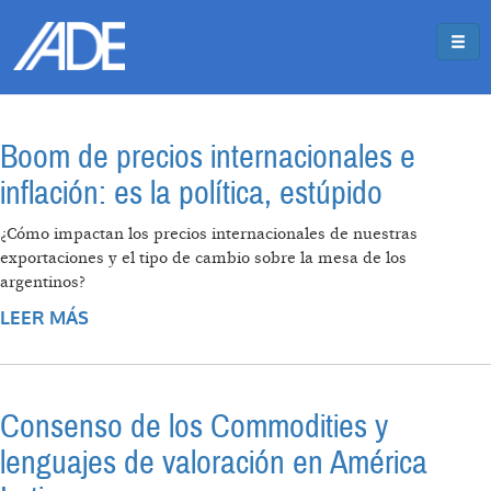
Pasar al contenido principal
Jump to main content
Boom de precios internacionales e
inflación: es la política, estúpido
¿Cómo impactan los precios internacionales de nuestras
exportaciones y el tipo de cambio sobre la mesa de los
argentinos?
LEER MÁS
SOBRE BOOM DE PRECIOS
INTERNACIONALES E INFLACIÓN: ES LA
POLÍTICA, ESTÚPIDO
Consenso de los Commodities y
lenguajes de valoración en América