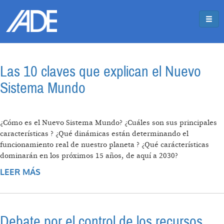
Pasar al contenido principal
Jump to main content
Las 10 claves que explican el Nuevo
Sistema Mundo
¿Cómo es el Nuevo Sistema Mundo? ¿Cuáles son sus principales
características ? ¿Qué dinámicas están determinando el
funcionamiento real de nuestro planeta ? ¿Qué carácterísticas
dominarán en los próximos 15 años, de aquí a 2030?
LEER MÁS
SOBRE LAS 10 CLAVES QUE EXPLICAN EL
NUEVO SISTEMA MUNDO
Debate por el control de los recursos