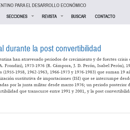
ENTINO PARA EL DESARROLLO ECONÓMICO
SECCIONES
REVISTA
BUSCAR
CONTACTO
al durante la post convertibilidad
entina han atravesado periodos de crecimiento y de fuertes crisis
(A. Frondizi), 1973-1976 (R. Cámpora, J. D. Perón, Isabel Perón), 
les (1955-1958, 1962-1963, 1966-1973 y 1976-1983) que suman 19 añ
lización sustitutiva de importaciones (ISI) que se interrumpe desd
adas por la junta militar desde marzo 1976; un periodo posterior
rtibilidad que transcurre entre 1991 y 2001, y la post convertibil
CIÓN SALARIAL DURANTE LA POST CONVERTIBILIDAD