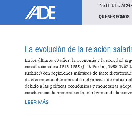
Pasar al contenido principal
Jump to main content
INSTITUTO ARG
QUIENES SOMOS
La evolución de la relación salari
En los últimos 60 años, la economía y la sociedad arg
constitucionales: 1946-1955 (J. D. Perón), 1958-1962 
Kichner) con regímenes militares de facto dictatoria
de crecimiento diferenciados: el proceso de industria
debido a las políticas económicas y monetarias adopt
concluye con la hiperinflación; el régimen de la conve
LEER MÁS
SOBRE LA EVOLUCIÓN DE LA RELA