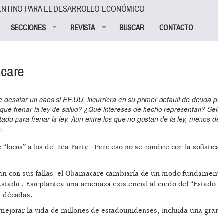
ENTINO PARA EL DESARROLLO ECONÓMICO
SECCIONES
REVISTA
BUSCAR
CONTACTO
acare
e desatar un caos si EE.UU. incurriera en su primer default de deuda p
ue frenar la ley de salud? ¿Qué intereses de hecho representan? Sei
do para frenar la ley. Aun entre los que no gustan de la ley, menos de
.
“locos” a los del Tea Party . Pero eso no se condice con la sofistic
 Aun con sus fallas, el Obamacare cambiaría de un modo fundament
Estado . Eso plantea una amenaza existencial al credo del “Estado 
e décadas.
 mejorar la vida de millones de estadounidenses, incluida una gra