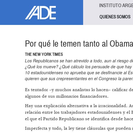
Pasar al contenido principal
Jump to main content
INSTITUTO ARG
QUIENES SOMOS
Por qué le temen tanto al Obam
THE NEW YORK TIMES
Los Republicanos se han atrevido a todo, aun al riesgo d
¿Qué los mueve? ¿Qué cálculo los persuade de que hay q
10 estadounidenses no aprueba que se desfinancie al Esta
quieren que sus crepresentantes en el Congreso la paren
Es tentador –y muchos analistas lo hacen– calificar de 
algunos de sus millonarios financiadores.
Hay una explicación alternativa a la irracionalidad.
relación entre los trabajadores estadounidenses y el 
el que el Partido Republicano se identifica desde hac
Imperfecta y todo, la ley tiene cláusulas que pueden