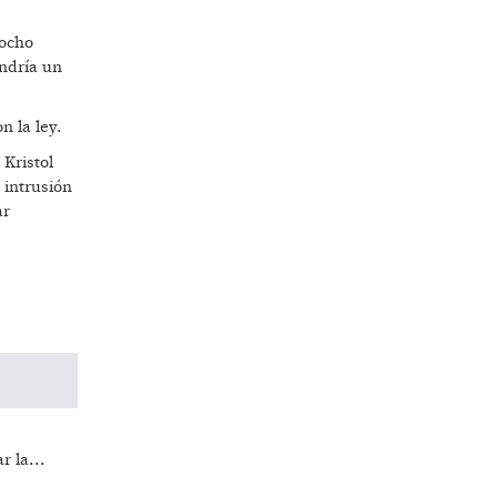
 ocho
ndría un
n la ley.
 Kristol
 intrusión
ar
r la...