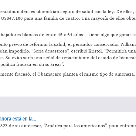
 estadounidenses obtendrían seguro de salud con la ley. De ellos,
 US$47.100 para una familia de cuatro. Una mayoría de ellos obte
bajadores blancos de entre 45 y 64 años — tiene algo que ganar co
tento previo de reformar la salud, el pensador conservador William
an impedirlo. “Sería desastroso”, escribió Kristol. “Permitiría una
e. Su éxito sería una señal de renacimiento del estado de bienest
lítica fracasa en otras áreas”.
almente fracasó, el Obamacare plantea el mismo tipo de amenaza.
ora está en la...
1823 de su antecesor, “América para los americanos”, para enfrenta