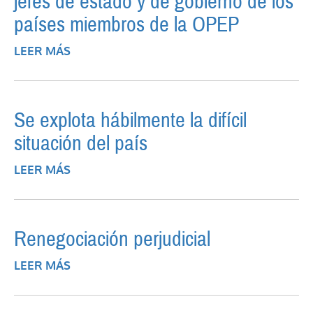
jefes de estado y de gobierno de los
países miembros de la OPEP
LEER MÁS
SOBRE SEGUNDA CUMBRE DE
SOBERANOS, JEFES DE ESTADO Y DE
GOBIERNO DE LOS PAÍSES MIEMBROS DE
LA OPEP
Se explota hábilmente la difícil
situación del país
LEER MÁS
SOBRE SE EXPLOTA HÁBILMENTE LA
DIFÍCIL SITUACIÓN DEL PAÍS
Renegociación perjudicial
LEER MÁS
SOBRE RENEGOCIACIÓN PERJUDICIAL