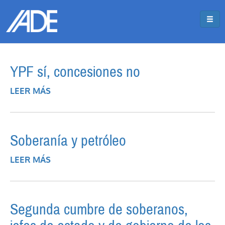
Pasar al contenido principal
Jump to main content
YPF sí, concesiones no
LEER MÁS
SOBRE YPF SÍ, CONCESIONES NO
Soberanía y petróleo
LEER MÁS
SOBRE SOBERANÍA Y PETRÓLEO
Segunda cumbre de soberanos,