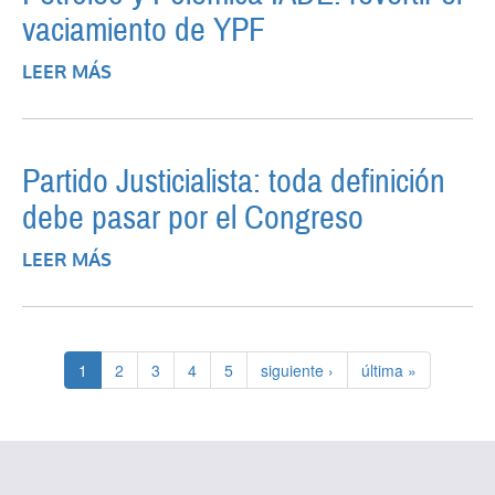
vaciamiento de YPF
LEER MÁS
SOBRE PETRÓLEO Y POLÉMICA IADE:
REVERTIR EL VACIAMIENTO DE YPF
Partido Justicialista: toda definición
debe pasar por el Congreso
LEER MÁS
SOBRE PARTIDO JUSTICIALISTA: TODA
DEFINICIÓN DEBE PASAR POR EL
CONGRESO
1
2
3
4
5
siguiente ›
última »