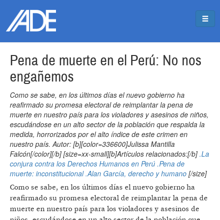
Pasar al contenido principal
Jump to main content
Pena de muerte en el Perú: No nos
engañemos
Como se sabe, en los últimos días el nuevo gobierno ha
reafirmado su promesa electoral de reimplantar la pena de
muerte en nuestro país para los violadores y asesinos de niños,
escudándose en un alto sector de la población que respalda la
medida, horrorizados por el alto índice de este crimen en
nuestro país. Autor: [b][color=336600]Julissa Mantilla
Falcón[/color][/b] [size=xx-small][b]Artículos relacionados:[/b]
.La
conjura contra los Derechos Humanos en Perú
.Pena de
muerte: inconstitucional
.Alan García, derecho y humano
[/size]
Como se sabe, en los últimos días el nuevo gobierno ha
reafirmado su promesa electoral de reimplantar la pena de
muerte en nuestro país para los violadores y asesinos de
niños, escudándose en un alto sector de la población que