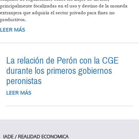
principalmente focalizadas en el uso y destino de la moneda
extranjera que adquiría el sector privado para fines no
productivos.
LEER MÁS
SOBRE DESREGULACIÓN CAMBIARIA, FUGA
DE CAPITALES Y DEUDA: LA EXPERIENCIA
ARGENTINA RECIENTE
La relación de Perón con la CGE
durante los primeros gobiernos
peronistas
LEER MÁS
SOBRE LA RELACIÓN DE PERÓN CON LA
CGE DURANTE LOS PRIMEROS
GOBIERNOS PERONISTAS
IADE / REALIDAD ECONOMICA