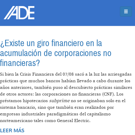
Pasar al contenido principal
Jump to main content
¿Existe un giro financiero en la
acumulación de corporaciones no
financieras?
Si bien la Crisis Financiera del 07/08 sacó a la luz las arriesgadas
prácticas que muchos bancos habían llevado a cabo durante los
años anteriores, también puso al descubierto prácticas similares
de otros actores: las corporaciones no financieras (CNF). Los
préstamos hipotecarios
subprime
no se originaban solo en el
sistema bancario, sino que también eran realizados por
empresas industriales paradigmáticas del capitalismo
norteamericano tales como General Electric.
LEER MÁS
SOBRE ¿EXISTE UN GIRO FINANCIERO EN LA