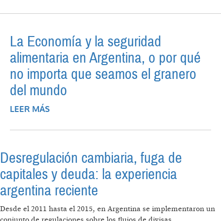
ACUMULACIÓN DE CORPORACIONES NO
FINANCIERAS?
La Economía y la seguridad
alimentaria en Argentina, o por qué
no importa que seamos el granero
del mundo
LEER MÁS
SOBRE LA ECONOMÍA Y LA SEGURIDAD
ALIMENTARIA EN ARGENTINA, O POR QUÉ
NO IMPORTA QUE SEAMOS EL GRANERO
DEL MUNDO
Desregulación cambiaria, fuga de
capitales y deuda: la experiencia
argentina reciente
Desde el 2011 hasta el 2015, en Argentina se implementaron un
conjunto de regulaciones sobre los flujos de divisas,