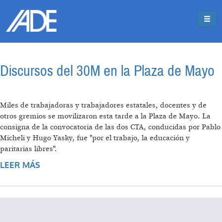
Pasar al contenido principal
Jump to main content
Discursos del 30M en la Plaza de Mayo
Miles de trabajadoras y trabajadores estatales, docentes y de
otros gremios se movilizaron esta tarde a la Plaza de Mayo. La
consigna de la convocatoria de las dos CTA, conducidas por Pablo
Micheli y Hugo Yasky, fue "por el trabajo, la educación y
paritarias libres".
LEER MÁS
SOBRE DISCURSOS DEL 30M EN LA PLAZA DE
MAYO