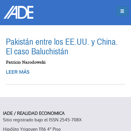
Pasar al contenido principal
Jump to main content
Pakistán entre los EE.UU. y China.
El caso Baluchistán
Patricio Narodowski
LEER MÁS
SOBRE PAKISTÁN ENTRE LOS EE.UU. Y
CHINA. EL CASO BALUCHISTÁN
IADE / REALIDAD ECONOMICA
Sitio registrado bajo el ISSN 2545-708X
Hipólito Yrigoyen 1116 4° Piso