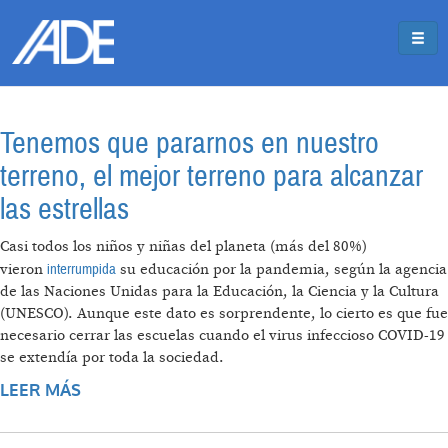
Pasar al contenido principal
Jump to main content
Tenemos que pararnos en nuestro
terreno, el mejor terreno para alcanzar
las estrellas
Casi todos los niños y niñas del planeta (más del 80%)
interrumpida
vieron
su educación por la pandemia, según la agencia
de las Naciones Unidas para la Educación, la Ciencia y la Cultura
(UNESCO). Aunque este dato es sorprendente, lo cierto es que fue
necesario cerrar las escuelas cuando el virus infeccioso COVID-19
se extendía por toda la sociedad.
LEER MÁS
SOBRE TENEMOS QUE PARARNOS EN
NUESTRO TERRENO, EL MEJOR TERRENO
PARA ALCANZAR LAS ESTRELLAS