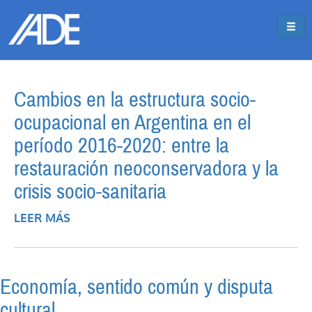
Pasar al contenido principal
Jump to main content
Cambios en la estructura socio-
ocupacional en Argentina en el
período 2016-2020: entre la
restauración neoconservadora y la
crisis socio-sanitaria
LEER MÁS
SOBRE CAMBIOS EN LA ESTRUCTURA
SOCIO-OCUPACIONAL EN ARGENTINA EN
EL PERÍODO 2016-2020: ENTRE LA
RESTAURACIÓN NEOCONSERVADORA Y
Economía, sentido común y disputa
LA CRISIS SOCIO-SANITARIA
cultural