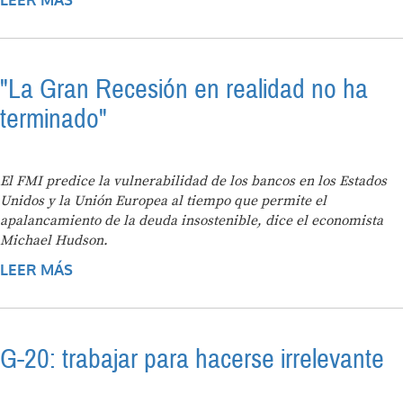
LEER MÁS
SOBRE LA EVASIÓN FISCAL DE LAS
EMPRESAS TRANSNACIONALES ES UNA
VIOLACIÓN DE LOS DERECHOS HUMANOS
"La Gran Recesión en realidad no ha
terminado"
El FMI predice la vulnerabilidad de los bancos en los Estados
Unidos y la Unión Europea al tiempo que permite el
apalancamiento de la deuda insostenible, dice el economista
Michael Hudson.
LEER MÁS
SOBRE "LA GRAN RECESIÓN EN REALIDAD
NO HA TERMINADO"
G-20: trabajar para hacerse irrelevante