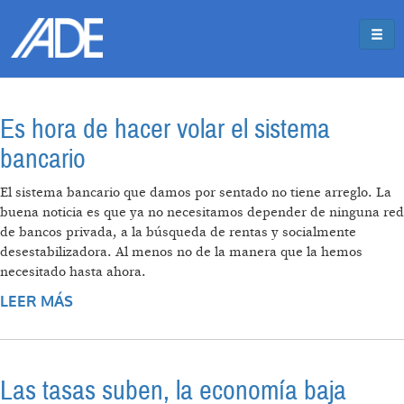
Pasar al contenido principal
Jump to main content
Es hora de hacer volar el sistema
bancario
El sistema bancario que damos por sentado no tiene arreglo. La
buena noticia es que ya no necesitamos depender de ninguna red
de bancos privada, a la búsqueda de rentas y socialmente
desestabilizadora. Al menos no de la manera que la hemos
necesitado hasta ahora.
LEER MÁS
SOBRE ES HORA DE HACER VOLAR EL
SISTEMA BANCARIO
Las tasas suben, la economía baja