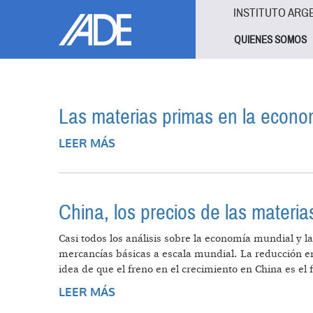
Pasar al contenido principal
Jump to main content
INSTITUTO ARG
QUIENES SOMOS
Las materias primas en la econo
LEER MÁS
SOBRE LAS MATERIAS PRIMAS EN
China, los precios de las materia
Casi todos los análisis sobre la economía mundial y la
mercancías básicas a escala mundial. La reducción e
idea de que el freno en el crecimiento en China es el
LEER MÁS
SOBRE CHINA, LOS PRECIOS DE L