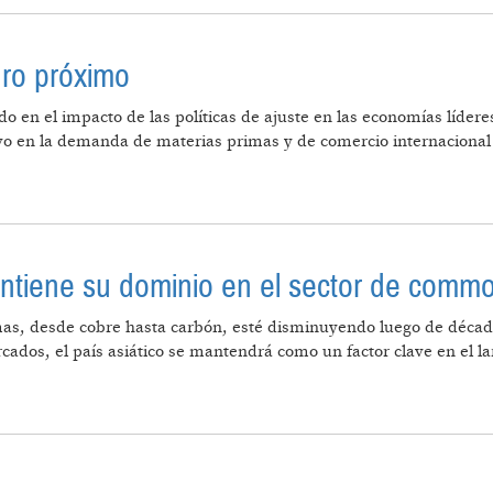
uro próximo
o en el impacto de las políticas de ajuste en las economías líder
o en la demanda de materias primas y de comercio internacional
A DEL FUTURO PRÓXIMO
tiene su dominio en el sector de commo
imas, desde cobre hasta carbón, esté disminuyendo luego de décad
cados, el país asiático se mantendrá como un factor clave en el l
CHINA MANTIENE SU DOMINIO EN EL SECTOR DE COMM