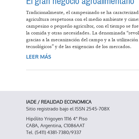
El gran negocio agroalimentario
Tradicionalmente, el campesinado se ha caracterizado 
agricultura respetuosa con el medio ambiente y cim
campesino o pequeño agricultor, con el tiempo se fue
la comida y otras necesidades. La denominada “revolu
gracias a la mecanización del campo y a la utilizació
tecnológicos” y de las exigencias de los mercados.
LEER MÁS
SOBRE EL GRAN NEGOCIO AGROA
IADE / REALIDAD ECONOMICA
Sitio registrado bajo el ISSN 2545-708X
Hipólito Yrigoyen 1116 4° Piso
CABA, Argentina, C1086AAT
Tel. (5411) 4381-7380/9337