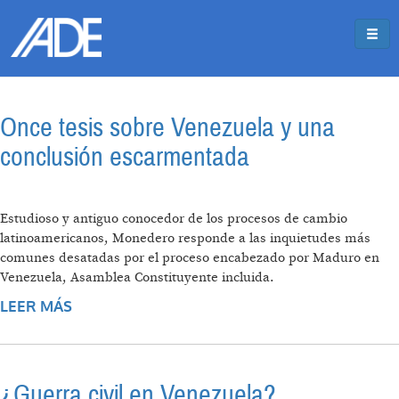
Pasar al contenido principal
Jump to main content
Once tesis sobre Venezuela y una
conclusión escarmentada
Estudioso y antiguo conocedor de los procesos de cambio
latinoamericanos, Monedero responde a las inquietudes más
comunes desatadas por el proceso encabezado por Maduro en
Venezuela, Asamblea Constituyente incluida.
LEER MÁS
SOBRE ONCE TESIS SOBRE VENEZUELA Y
UNA CONCLUSIÓN ESCARMENTADA
¿Guerra civil en Venezuela?