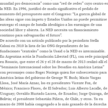
mundial pro democracia” como una “red de redes” cuyo centro es
la NED. En 1996, justificó de modo significativo el pedido de
aumento del presupuesto ante el Congreso: “La guerra global de
las ideas sigue con ímpetu y Estados Unidos no puede permitirse
entregar el campo de batalla ideológico a los enemigos de una
sociedad libre y abierta. La NED necesita un financiamiento
continuo para salvaguardar el futuro”.
De acuerdo con un artículo publicado por la periodista Stella
Caloni en 2010 la lista de las ONG dependientes de las
fundaciones “centrales” como la Usaid o la NED es interminable.
En Argentina actúa la Fundación Libertad (FL), con sede principal
en Rosario, que entre el 26 y el 28 de marzo de 2013 realizó allí el
“Seminario Internacional sobre los Desafíos en América Latina”
con personajes como Roger Noriega quien fue subsecretario para
América latina del gobierno de George W. Bush; Mario Vargas
Llosa, José María Aznar, los ex presidentes Vicente Fox, de
México; Francisco Flores, de El Salvador; Luis Alberto Lacalle, de
Uruguay; Osvaldo Hurtado Larrea, de Ecuador; Jorge Quiroga, de
Bolivia; el presidente Sebastián Piñera, de Chile, y otros. Ya en
marzo de 2008 había congregado a lo más granado de la derecha