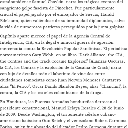
estadounidense Samuel Chavkin, narra los trágicos eventos del
sangriento golpe fascista de Pinochet. Fue particularmente
crucial el papel jugado por el embajador de Suecia, Harald
Edelstam, quien valiéndose de su inmunidad diplomática, salvo
la vida de numerosos patriotas perseguidos por la junta golpista.
Capítulo aparte merece el papel de la Agencia Central de
Inteligencia, CIA, en la ilegal e inmoral guerra de agresión
mercenaria contra la Revolución Popular Sandinista. El periodista
norteamericano Gary Webb, en su libro “Dark Alliance, the CIA,
the Contras and the Crack Cocaine Explosion” [Alianzas Oscuras,
la CIA, los Contras y la explosión de la Cocaína de Crack] narra
con lujo de detalles todo el laberinto de vínculos entre
ciudadanos somocistas como Juan Norwin Meneses Cantarero
alias “El Perico”, Oscar Danilo Blandón Reyes, alias “Chanchin”, la
contra, la CIA y los carteles colombianos de la droga.
En Honduras, las Fuerzas Armadas hondureñas derrocan al
presidente constitucional, Manuel Zelaya Rosales el 28 de Junio
de 2009. Desde Washington, el tristemente célebre cubano-
americano batistiano Otto Reich y el venezolano Robert Carmona
Borjas, quien fue abogado del dictador Pedro Carmona durante el