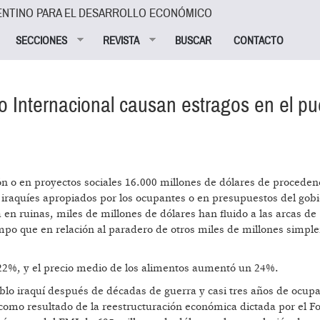
ENTINO PARA EL DESARROLLO ECONÓMICO
SECCIONES
REVISTA
BUSCAR
CONTACTO
 Internacional causan estragos en el pu
ón o en proyectos sociales 16.000 millones de dólares de proceden
 iraquíes apropiados por los ocupantes o en presupuestos del gob
a en ruinas, miles de millones de dólares han fluido a las arcas de
mpo que en relación al paradero de otros miles de millones simp
al 22%, y el precio medio de los alimentos aumentó un 24%.
eblo iraquí después de décadas de guerra y casi tres años de ocup
mo resultado de la reestructuración económica dictada por el F