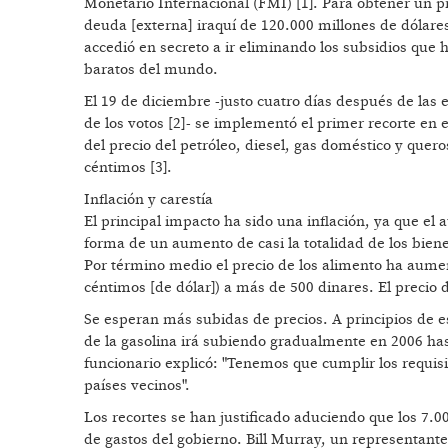
Monetario Internacional (FMI) [1]. Para obtener un p
deuda [externa] iraquí de 120.000 millones de dólares
accedió en secreto a ir eliminando los subsidios que
baratos del mundo.
El 19 de diciembre -justo cuatro días después de las 
de los votos [2]- se implementó el primer recorte en 
del precio del petróleo, diesel, gas doméstico y quero
céntimos [3].
Inflación y carestía
El principal impacto ha sido una inflación, ya que el
forma de un aumento de casi la totalidad de los biene
Por término medio el precio de los alimento ha aume
céntimos [de dólar]) a más de 500 dinares. El precio
Se esperan más subidas de precios. A principios de e
de la gasolina irá subiendo gradualmente en 2006 hasta
funcionario explicó: "Tenemos que cumplir los requisit
países vecinos".
Los recortes se han justificado aduciendo que los 7.0
de gastos del gobierno. Bill Murray, un representant