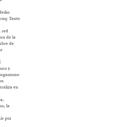
Heiko
Iraq: Tanto
a red
bra de la
mbre de
ar
í
ico y
 organismo
os
eraliza en
la,
ho, la
aís por