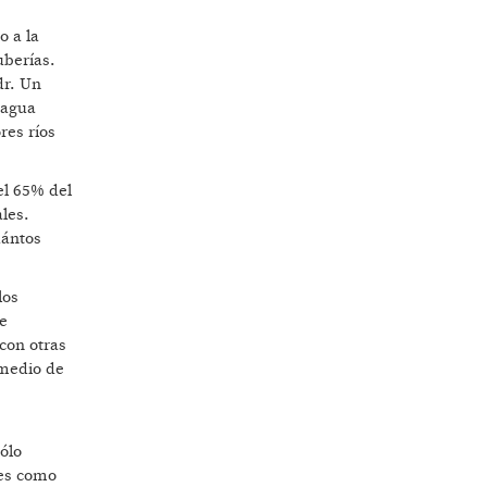
o a la
uberías.
dr. Un
 agua
res ríos
el 65% del
les.
uántos
los
de
con otras
 medio de
ólo
des como