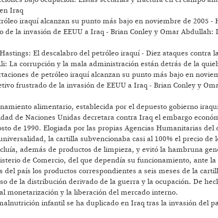
en Iraq
tróleo iraquí alcanzan su punto más bajo en noviembre de 2005 - 
ado de la invasión de EEUU a Iraq - Brian Conley y Omar Abdullah: 
astings: El descalabro del petróleo iraquí - Diez ataques contra l
-Ali: La corrupción y la mala administración están detrás de la quie
rtaciones de petróleo iraquí alcanzan su punto más bajo en novie
jetivo frustrado de la invasión de EEUU a Iraq - Brian Conley y Om
onamiento alimentario, establecida por el depuesto gobierno iraqu
dad de Naciones Unidas decretara contra Iraq el embargo económ
osto de 1990. Elogiada por las propias Agencias Humanitarias del
niversalidad, la cartilla subvencionaba casi al 100% el precio de l
ncluía, además de productos de limpieza, y evitó la hambruna gen
inisterio de Comercio, del que dependía su funcionamiento, ante la
 del país los productos correspondientes a seis meses de la cartil
so de la distribución derivado de la guerra y la ocupación. De hec
cial monetarización y la liberación del mercado interno.
alnutrición infantil se ha duplicado en Iraq tras la invasión del p