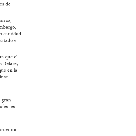
nes de
arroz,
embargo,
en cantidad
Estado y
ra que el
s Delare,
que en la
inar
a gran
uíes les
tructura