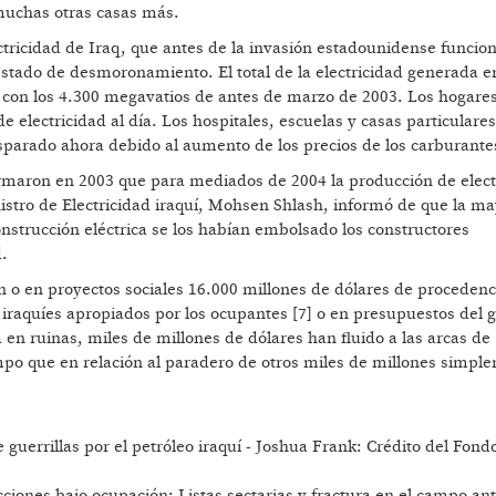
muchas otras casas más.
ctricidad de Iraq, que antes de la invasión estadounidense funcio
stado de desmoronamiento. El total de la electricidad generada e
con los 4.300 megavatios de antes de marzo de 2003. Los hogare
 electricidad al día. Los hospitales, escuelas y casas particulares
sparado ahora debido al aumento de los precios de los carburante
rmaron en 2003 que para mediados de 2004 la producción de elect
istro de Electricidad iraquí, Mohsen Shlash, informó de que la ma
onstrucción eléctrica se los habían embolsado los constructores
.
n o en proyectos sociales 16.000 millones de dólares de procedenc
iraquíes apropiados por los ocupantes [7] o en presupuestos del 
a en ruinas, miles de millones de dólares han fluido a las arcas de
po que en relación al paradero de otros miles de millones simpl
guerrillas por el petróleo iraquí - Joshua Frank: Crédito del Fond
ciones bajo ocupación: Listas sectarias y fractura en el campo ant