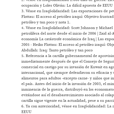
ocupación y Loles Oliván: La difícil apuesta de EEUU 
3. Véase en IraqSolidaridad: Las exportaciones de pe
Flottau: El acceso al petróleo iraquí: Objetivo frustr
petróleo y tan poco y nota 1.
4. Véase en IraqSolidaridad: Scott Johnson y Michael H
petrolífera del norte desde el inicio de 2006 | Zaid al
economía La catástrofe económica de Iraq | Las expo
2005 - Heiko Flottau: El acceso al petróleo iraquí: Ob
Abdullah: Iraq: Tanto petróleo y tan poco
5. Referencia a la cartilla gubernamental de aprovisi
inmediatamente después de que el Consejo de Seguri
comercial en castigo por su invasión de Kuwait en ag
internacional, que siempre defendieron su eficacia y u
alimentos para adultos -excepto carne- y niños que i
el país. Antes del inicio de la invasión de 2003, el m
inminencia de la guerra, distribuyó en los economatos
evitándose así el desabastecimiento asociado al colap
cartilla sigue vigente en la actualidad, pese a su par
6. Ya con anterioridad, véase en IraqSolidaridad: La m
EEUU