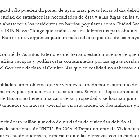
gdad sólo pueden disponer de agua unas pocas horas al día debid
ciudad de satisfacer las necesidades de ésta y a las fugas en las t
ra abastecer a los residentes en barrios populares como Ciudad Sa
es a IRIN News: "Tengo que andar casi seis kilómetros para obtener
. Esto es una vergüenza para un país rodeado por dos de los mayo
l Comité de Asuntos Exteriores del Senado estadounidense de que 
sufrían escapes y podían estar contaminadas por las aguas residua
del Gobierno declaró al Comité: "Así que en realidad no sabemos c
pobladas -un problema que se verá exacerbado por el aumento de 
cho muy poco para aliviar esta situación. Según el Departamento 
d de Basora no tienen una casa de su propiedad y se hacinan junto 
50 unidades de nuevas viviendas en esta ciudad de dos millones y
éficit de un millón y medio de unidades de viviendas debido al
s de sanciones de NNUU. En 2005 el Departamento de Vivienda s
tares estadounidenses, especialmente las ofensivas contra ciuda