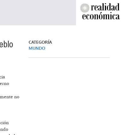
eblo
CATEGORÍA
MUNDO
cia
ierno
lemente no
ación
ondo