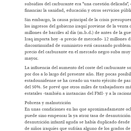
subsidios del carburante era "una cuestión delicada",
financiar la sanidad, educación y otros servicios públi
Sin embargo, la causa principal de la crisis presupue
los ingresos del gobierno iraquí proviene de la venta
millones de barriles al día (m.b.d.) de antes de la gue
Iraq importa hoy -a precio de mercado- 12 millones de
discontinuidad de suministro está causando problemas
precio del carburante en el mercado negro suba muy p
mayor.
La influencia del aumento del coste del carburante s
por dos a lo largo del presente año. Hay pocas posib
estadounidense se ha creado un vasto ejército de parad
del 50%. Se prevé que otros miles de trabajadores má
estatales -también a instancias del FMI- y a la racion
Pobreza y malnutrición
En unas condiciones en las que aproximadamente ocho 
puede sino empeorar la ya atroz tasa de desnutrición
desnutrición infantil aguda se había duplicado desde
de niños iraquíes que sufrían alguno de los grados d