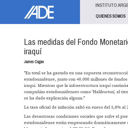
Pasar al contenido principal
Jump to main content
INSTITUTO ARG
QUIENES SOMOS
Las medidas del Fondo Monetario
iraquí
James Cogan
"En total se ha gastado en una supuesta reconstrucci
estadounidense, junto con 40.000 millones de fondos
iraquí. Mientras que la infraestructura iraquí continú
compañías estadounidenses como 'Haliburton', al tie
se ha dado explicación alguna."
La tasa oficial de inflación saltó en enero del 5,8% 
Las desastrosas condiciones sociales que sufre el pu
estadounidense están empeorando dramáticamente co