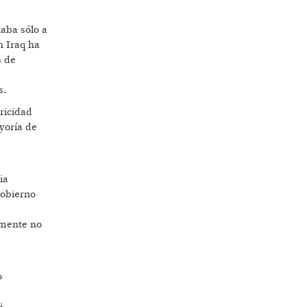
naba sólo a
n Iraq ha
s de
s.
ricidad
yoría de
ia
gobierno
emente no
o
i-