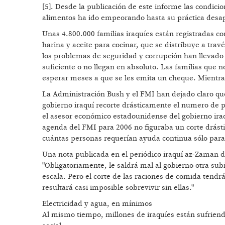
[5]. Desde la publicación de este informe las condic
alimentos ha ido empeorando hasta su práctica desap
Unas 4.800.000 familias iraquíes están registradas 
harina y aceite para cocinar, que se distribuye a tra
los problemas de seguridad y corrupción han llevado 
suficiente o no llegan en absoluto. Las familias que 
esperar meses a que se les emita un cheque. Mientra
La Administración Bush y el FMI han dejado claro que 
gobierno iraquí recorte drásticamente el numero de p
el asesor económico estadounidense del gobierno ira
agenda del FMI para 2006 no figuraba un corte drást
cuántas personas requerían ayuda continua sólo par
Una nota publicada en el periódico iraquí az-Zaman d
"Obligatoriamente, le saldrá mal al gobierno otra sub
escala. Pero el corte de las raciones de comida tend
resultará casi imposible sobrevivir sin ellas."
Electricidad y agua, en mínimos
Al mismo tiempo, millones de iraquíes están sufriendo