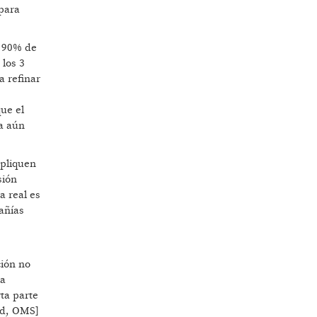
 para
l 90% de
 los 3
a refinar
ue el
ia aún
ipliquen
sión
a real es
añías
ción no
la
ta parte
ud, OMS]