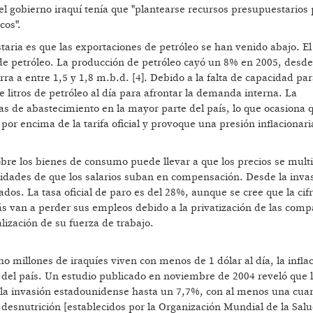
 el gobierno iraquí tenía que "plantearse recursos presupuestarios
cos".
staria es que las exportaciones de petróleo se han venido abajo. E
 de petróleo. La producción de petróleo cayó un 8% en 2005, desde
rra a entre 1,5 y 1,8 m.b.d. [4]. Debido a la falta de capacidad par
 litros de petróleo al día para afrontar la demanda interna. La
 de abastecimiento en la mayor parte del país, lo que ocasiona q
or encima de la tarifa oficial y provoque una presión inflacionar
obre los bienes de consumo puede llevar a que los precios se mult
ilidades de que los salarios suban en compensación. Desde la inva
os. La tasa oficial de paro es del 28%, aunque se cree que la cifr
s van a perder sus empleos debido a la privatización de las comp
alización de su fuerza de trabajo.
millones de iraquíes viven con menos de 1 dólar al día, la infla
 del país. Un estudio publicado en noviembre de 2004 reveló que 
 la invasión estadounidense hasta un 7,7%, con al menos una cuar
e desnutrición [establecidos por la Organización Mundial de la Sal