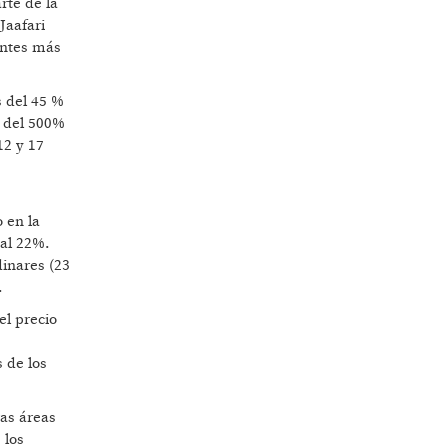
rte de la
Jaafari
antes más
s del 45 %
o del 500%
12 y 17
 en la
 al 22%.
inares (23
.
el precio
s de los
ras áreas
 los