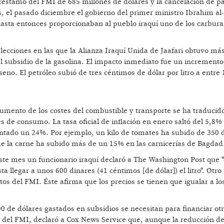
réstamo del FMI de 685 millones de dólares y la cancelación de pa
, el pasado diciembre el gobierno del primer ministro Ibrahim al-
 hasta entonces proporcionaban al pueblo iraquí uno de los carbur
elecciones en las que la Alianza Iraquí Unida de Jaafari obtuvo má
el subsidio de la gasolina. El impacto inmediato fue un increment
seno. El petróleo subió de tres céntimos de dólar por litro a entre 
 aumento de los costes del combustible y transporte se ha traducido
s de consumo. La tasa oficial de inflación en enero saltó del 5,8%
ntado un 24%. Por ejemplo, un kilo de tomates ha subido de 350 d
 de la carne ha subido más de un 15% en las carnicerías de Bagdad
ste mes un funcionario iraquí declaró a The Washington Post que "
 llegar a unos 600 dinares (41 céntimos [de dólar]) el litro". Otro
os del FMI. Éste afirma que los precios se tienen que igualar a lo
00 de dólares gastados en subsidios se necesitan para financiar ot
e del FMI, declaró a Cox News Service que, aunque la reducción de