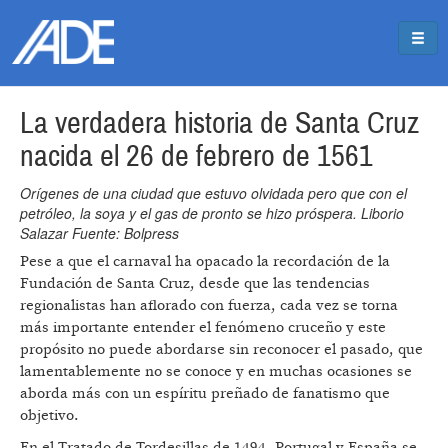
Pasar al contenido principal
Jump to main content
La verdadera historia de Santa Cruz
nacida el 26 de febrero de 1561
Orígenes de una ciudad que estuvo olvidada pero que con el
petróleo, la soya y el gas de pronto se hizo próspera. Liborio
Salazar Fuente: Bolpress
Pese a que el carnaval ha opacado la recordación de la
Fundación de Santa Cruz, desde que las tendencias
regionalistas han aflorado con fuerza, cada vez se torna
más importante entender el fenómeno cruceño y este
propósito no puede abordarse sin reconocer el pasado, que
lamentablemente no se conoce y en muchas ocasiones se
aborda más con un espíritu preñado de fanatismo que
objetivo.
En el Tratado de Tordesillas de 1494, Portugal y España se