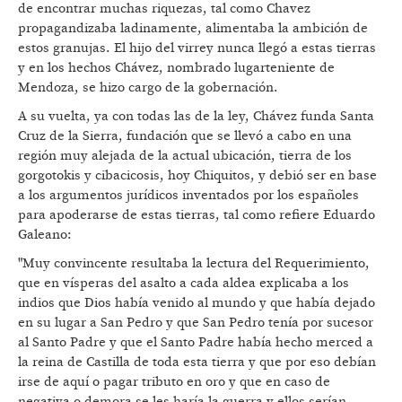
de encontrar muchas riquezas, tal como Chavez
propagandizaba ladinamente, alimentaba la ambición de
estos granujas. El hijo del virrey nunca llegó a estas tierras
y en los hechos Chávez, nombrado lugarteniente de
Mendoza, se hizo cargo de la gobernación.
A su vuelta, ya con todas las de la ley, Chávez funda Santa
Cruz de la Sierra, fundación que se llevó a cabo en una
región muy alejada de la actual ubicación, tierra de los
gorgotokis y cibacicosis, hoy Chiquitos, y debió ser en base
a los argumentos jurídicos inventados por los españoles
para apoderarse de estas tierras, tal como refiere Eduardo
Galeano:
"Muy convincente resultaba la lectura del Requerimiento,
que en vísperas del asalto a cada aldea explicaba a los
indios que Dios había venido al mundo y que había dejado
en su lugar a San Pedro y que San Pedro tenía por sucesor
al Santo Padre y que el Santo Padre había hecho merced a
la reina de Castilla de toda esta tierra y que por eso debían
irse de aquí o pagar tributo en oro y que en caso de
negativa o demora se les haría la guerra y ellos serían