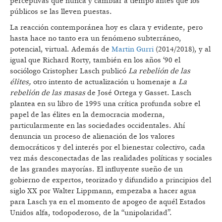
perceptivas que nunca y cambiar a tiempo antes que los
públicos se las lleven puestas.
La reacción contemporánea hoy es clara y evidente, pero
hasta hace no tanto era un fenómeno subterráneo,
potencial, virtual. Además de
Martin Gurri
(2014/2018), y al
igual que Richard Rorty, también en los años ‘90 el
sociólogo Cristopher Lasch publicó
La rebelión de las
élites,
otro intento de actualización u homenaje a
La
rebelión de las masas
de José Ortega y Gasset. Lasch
plantea en su libro de 1995 una crítica profunda sobre el
papel de las élites en la democracia moderna,
particularmente en las sociedades occidentales. Ahí
denuncia un proceso de alienación de los valores
democráticos y del interés por el bienestar colectivo, cada
vez más desconectadas de las realidades políticas y sociales
de las grandes mayorías. El influyente sueño de un
gobierno de expertos, teorizado y difundido a principios del
siglo XX por Walter Lippmann, empezaba a hacer agua
para Lasch ya en el momento de apogeo de aquél Estados
Unidos alfa, todopoderoso, de la “unipolaridad”.