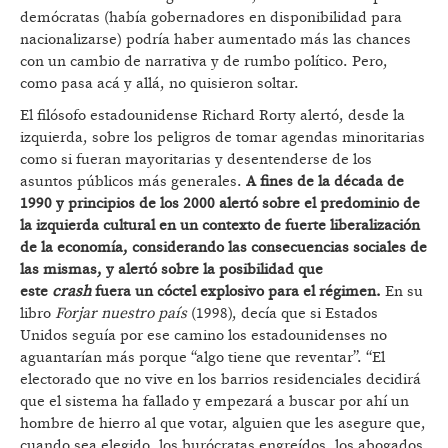
demócratas (había gobernadores en disponibilidad para
nacionalizarse) podría haber aumentado más las chances
con un cambio de narrativa y de rumbo político. Pero,
como pasa acá y allá, no quisieron soltar.
El filósofo estadounidense Richard Rorty alertó, desde la
izquierda, sobre los peligros de tomar agendas minoritarias
como si fueran mayoritarias y desentenderse de los
asuntos públicos más generales.
A fines de la década de
1990 y principios de los 2000 alertó sobre el predominio de
la izquierda cultural en un contexto de fuerte liberalización
de la economía, considerando las consecuencias sociales de
las mismas, y alertó sobre la posibilidad que
este
crash
fuera un cóctel explosivo para el régimen.
En su
libro
Forjar nuestro país
(1998), decía que si Estados
Unidos seguía por ese camino los estadounidenses no
aguantarían más porque “algo tiene que reventar”. “El
electorado que no vive en los barrios residenciales decidirá
que el sistema ha fallado y empezará a buscar por ahí un
hombre de hierro al que votar, alguien que les asegure que,
cuando sea elegido, los burócratas engreídos, los abogados