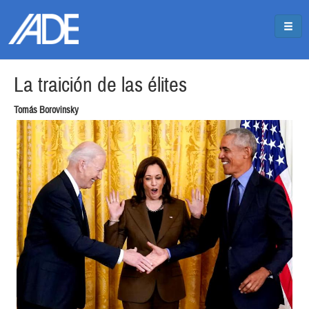
Pasar al contenido principal
Jump to main content
La traición de las élites
Tomás Borovinsky