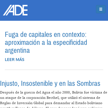
Pasar al contenido principal
Jump to main content
Fuga de capitales en contexto:
aproximación a la especificidad
argentina
LEER MÁS
SOBRE FUGA DE CAPITALES EN
CONTEXTO: APROXIMACIÓN A LA
ESPECIFICIDAD ARGENTINA
Injusto, Insostenible y en las Sombras
Después de la guerra del Agua el año 2000, Bolivia fue víctima de
un ataque de la corporación Becthel, que utilizó el sistema de
Reglas de Inversión Global para demandar al Estado boliviano