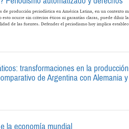
s? Periodismo automatizado y derechos
sos de producción periodística en América Latina, en un contexto m
to ocurre sin criterios éticos ni garantías claras, puede diluir l
idad de las fuentes. Defender el periodismo hoy implica establece
S HISTORIAS? PERIODISMO AUTOMATIZADO Y DERECH
máticos: transformaciones en la producció
is comparativo de Argentina con Alemania y
ICIOS INFORMÁTICOS: TRANSFORMACIONES EN LA PR
ÁLISIS COMPARATIVO DE ARGENTINA CON ALEMANIA Y 
e la economía mundial