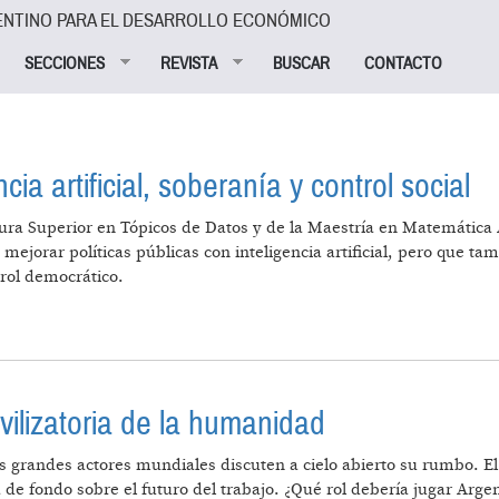
ENTINO PARA EL DESARROLLO ECONÓMICO
SECCIONES
REVISTA
BUSCAR
CONTACTO
cia artificial, soberanía y control social
ura Superior en Tópicos de Datos y de la Maestría en Matemática A
ejorar políticas públicas con inteligencia artificial, pero que tam
trol democrático.
O: INTELIGENCIA ARTIFICIAL, SOBERANÍA Y CONTROL 
ilizatoria de la humanidad
s grandes actores mundiales discuten a cielo abierto su rumbo. El 
a de fondo sobre el futuro del trabajo. ¿Qué rol debería jugar Arg