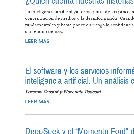
¿Quién cuenta nuestras historia
La inteligencia artificial ya forma parte de los proce
concentración de medios y la desinformación. Cuando es
fundamentales y hasta poner en riesgo la confidencial
sin rendir cuentas.
LEER MÁS
SOBRE ¿QUIÉN CUENTA NUESTRA
El software y los servicios infor
inteligencia artificial. Un anális
Lorenzo Cassini y Florencia Podestá
LEER MÁS
SOBRE EL SOFTWARE Y LOS SERV
INTELIGENCIA ARTIFICIAL. UN AN
DeepSeek y el “Momento Ford” d