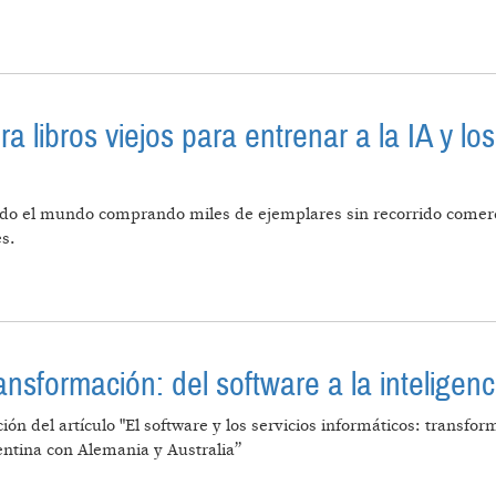
ICIÓN CIVILIZATORIA DE LA HUMANIDAD
libros viejos para entrenar a la IA y los
do el mundo comprando miles de ejemplares sin recorrido comerci
s.
UE COMPRA LIBROS VIEJOS PARA ENTRENAR A LA IA Y 
nsformación: del software a la inteligencia
ción del artículo "El software y los servicios informáticos: transf
gentina con Alemania y Australia”
ITAL EN TRANSFORMACIÓN: DEL SOFTWARE A LA INTEL