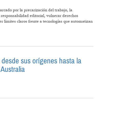
arcado por la precarización del trabajo, la
a responsabilidad editorial, vulnerar derechos
r límites claros frente a tecnologías que automatizan
OS
n desde sus orígenes hasta la
 Australia
ODUCCIÓN DESDE SUS ORÍGENES HASTA LA
AUSTRALIA