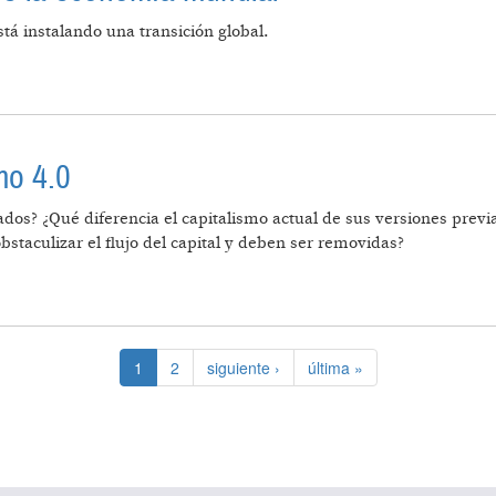
tá instalando una transición global.
 FORD” DE LA ECONOMÍA MUNDIAL
mo 4.0
os? ¿Qué diferencia el capitalismo actual de sus versiones previa
bstaculizar el flujo del capital y deben ser removidas?
 CAPITALISMO 4.0
1
2
siguiente ›
última »