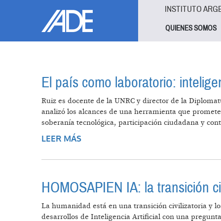
Pasar al contenido principal
Jump to main content
INSTITUTO ARG
QUIENES SOMOS
El país como laboratorio: inteligen
Ruiz es docente de la UNRC y director de la Diplomat
analizó los alcances de una herramienta que promete m
soberanía tecnológica, participación ciudadana y con
LEER MÁS
SOBRE EL PAÍS COMO LABORATORI
HOMOSAPIEN IA: la transición civ
La humanidad está en una transición civilizatoria y lo
desarrollos de Inteligencia Artificial con una pregunt