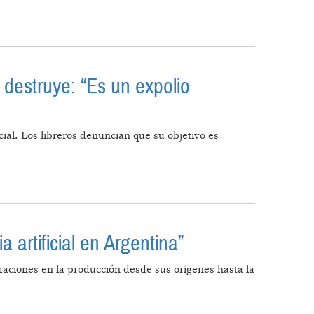
 destruye: “Es un expolio
al. Los libreros denuncian que su objetivo es
LOS DESTRUYE: “ES UN EXPOLIO LITERARIO”
 artificial en Argentina”
ormaciones en la producción desde sus orígenes hasta la
IGENCIA ARTIFICIAL EN ARGENTINA”