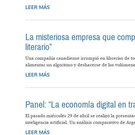
LEER MÁS
SOBRE HOMOSAPIEN IA: LA TRANS
La misteriosa empresa que compra 
literario”
Una compañía canadiense irrumpió en librerías de to
alimentar un algoritmo y deshacerse de los volúmene
LEER MÁS
SOBRE LA MISTERIOSA EMPRESA Q
Panel: “La economía digital en tra
El pasado miércoles 29 de abril se realizó la presenta
inteligencia artificial. Un análisis comparativo de Ar
LEER MÁS
SOBRE PANEL: “LA ECONOMÍA DIG