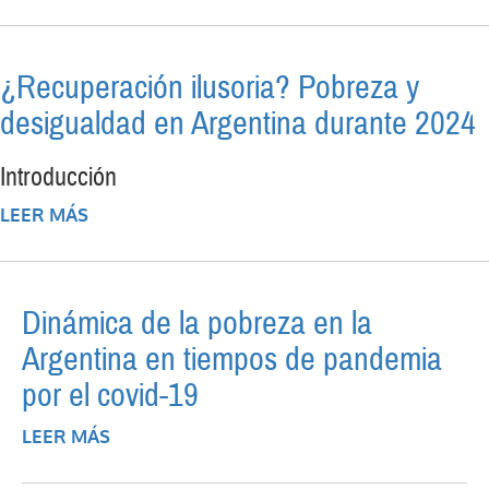
CASCADA REGRESIVA
¿Recuperación ilusoria? Pobreza y
desigualdad en Argentina durante 2024
Introducción
LEER MÁS
SOBRE ¿RECUPERACIÓN ILUSORIA?
POBREZA Y DESIGUALDAD EN ARGENTINA
DURANTE 2024
Dinámica de la pobreza en la
Argentina en tiempos de pandemia
por el covid-19
LEER MÁS
SOBRE DINÁMICA DE LA POBREZA EN LA
ARGENTINA EN TIEMPOS DE PANDEMIA
POR EL COVID-19