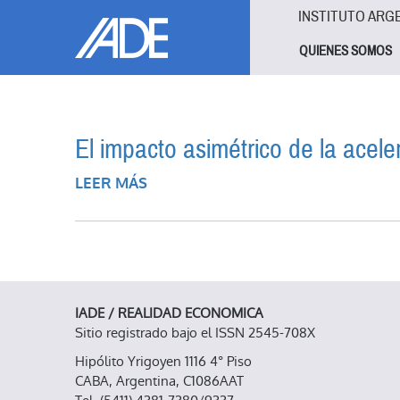
Pasar al contenido principal
Jump to main content
INSTITUTO ARG
QUIENES SOMOS
El impacto asimétrico de la acele
LEER MÁS
SOBRE EL IMPACTO ASIMÉTRICO DE
IADE / REALIDAD ECONOMICA
Sitio registrado bajo el ISSN 2545-708X
Hipólito Yrigoyen 1116 4° Piso
CABA, Argentina, C1086AAT